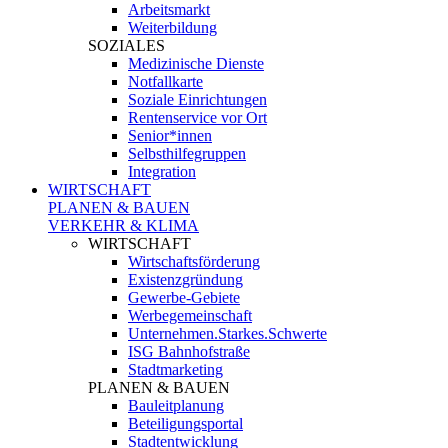
Arbeitsmarkt
Weiterbildung
SOZIALES
Medizinische Dienste
Notfallkarte
Soziale Einrichtungen
Rentenservice vor Ort
Senior*innen
Selbsthilfegruppen
Integration
WIRTSCHAFT
PLANEN & BAUEN
VERKEHR & KLIMA
WIRTSCHAFT
Wirtschaftsförderung
Existenzgründung
Gewerbe-Gebiete
Werbegemeinschaft
Unternehmen.Starkes.Schwerte
ISG Bahnhofstraße
Stadtmarketing
PLANEN & BAUEN
Bauleitplanung
Beteiligungsportal
Stadtentwicklung