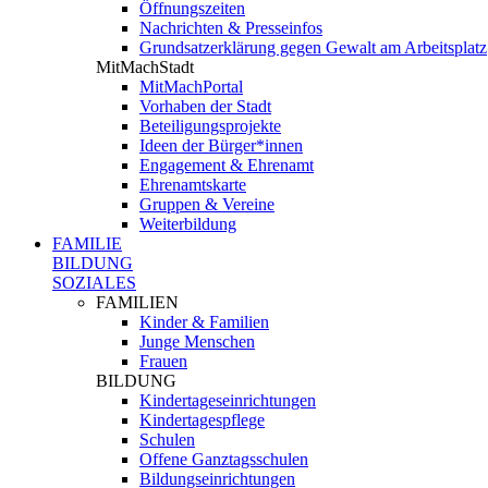
Öffnungszeiten
Nachrichten & Presseinfos
Grundsatzerklärung gegen Gewalt am Arbeitsplatz
MitMachStadt
MitMachPortal
Vorhaben der Stadt
Beteiligungsprojekte
Ideen der Bürger*innen
Engagement & Ehrenamt
Ehrenamtskarte
Gruppen & Vereine
Weiterbildung
FAMILIE
BILDUNG
SOZIALES
FAMILIEN
Kinder & Familien
Junge Menschen
Frauen
BILDUNG
Kindertageseinrichtungen
Kindertagespflege
Schulen
Offene Ganztagsschulen
Bildungseinrichtungen