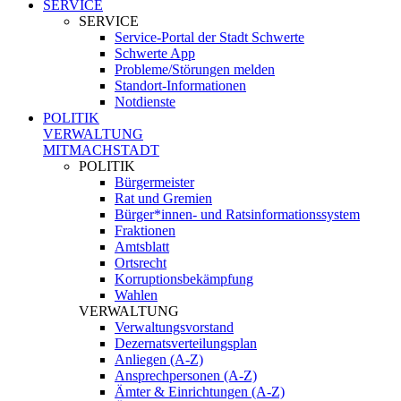
SERVICE
SERVICE
Service-Portal der Stadt Schwerte
Schwerte App
Probleme/Störungen melden
Standort-Informationen
Notdienste
POLITIK
VERWALTUNG
MITMACHSTADT
POLITIK
Bürgermeister
Rat und Gremien
Bürger*innen- und Ratsinformationssystem
Fraktionen
Amtsblatt
Ortsrecht
Korruptionsbekämpfung
Wahlen
VERWALTUNG
Verwaltungsvorstand
Dezernatsverteilungsplan
Anliegen (A-Z)
Ansprechpersonen (A-Z)
Ämter & Einrichtungen (A-Z)