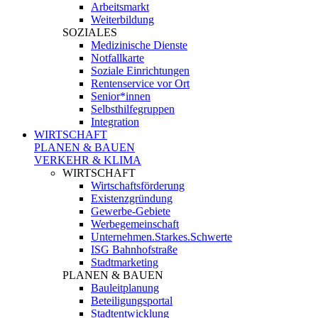
Arbeitsmarkt
Weiterbildung
SOZIALES
Medizinische Dienste
Notfallkarte
Soziale Einrichtungen
Rentenservice vor Ort
Senior*innen
Selbsthilfegruppen
Integration
WIRTSCHAFT
PLANEN & BAUEN
VERKEHR & KLIMA
WIRTSCHAFT
Wirtschaftsförderung
Existenzgründung
Gewerbe-Gebiete
Werbegemeinschaft
Unternehmen.Starkes.Schwerte
ISG Bahnhofstraße
Stadtmarketing
PLANEN & BAUEN
Bauleitplanung
Beteiligungsportal
Stadtentwicklung