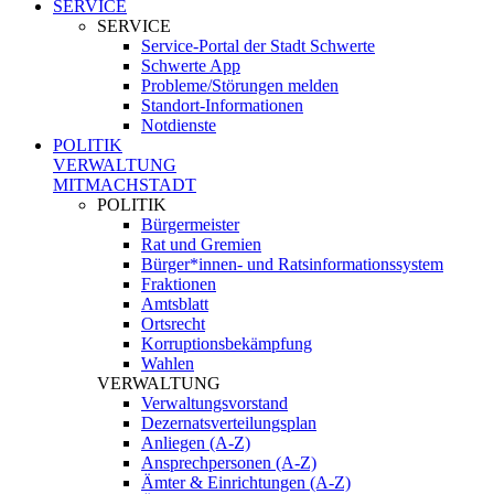
SERVICE
SERVICE
Service-Portal der Stadt Schwerte
Schwerte App
Probleme/Störungen melden
Standort-Informationen
Notdienste
POLITIK
VERWALTUNG
MITMACHSTADT
POLITIK
Bürgermeister
Rat und Gremien
Bürger*innen- und Ratsinformationssystem
Fraktionen
Amtsblatt
Ortsrecht
Korruptionsbekämpfung
Wahlen
VERWALTUNG
Verwaltungsvorstand
Dezernatsverteilungsplan
Anliegen (A-Z)
Ansprechpersonen (A-Z)
Ämter & Einrichtungen (A-Z)