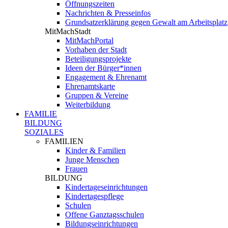
Öffnungszeiten
Nachrichten & Presseinfos
Grundsatzerklärung gegen Gewalt am Arbeitsplatz
MitMachStadt
MitMachPortal
Vorhaben der Stadt
Beteiligungsprojekte
Ideen der Bürger*innen
Engagement & Ehrenamt
Ehrenamtskarte
Gruppen & Vereine
Weiterbildung
FAMILIE
BILDUNG
SOZIALES
FAMILIEN
Kinder & Familien
Junge Menschen
Frauen
BILDUNG
Kindertageseinrichtungen
Kindertagespflege
Schulen
Offene Ganztagsschulen
Bildungseinrichtungen