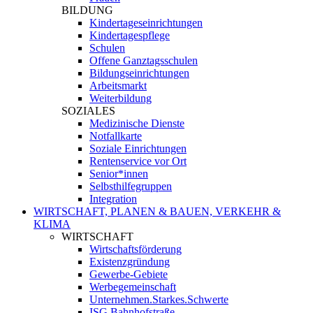
BILDUNG
Kindertageseinrichtungen
Kindertagespflege
Schulen
Offene Ganztagsschulen
Bildungseinrichtungen
Arbeitsmarkt
Weiterbildung
SOZIALES
Medizinische Dienste
Notfallkarte
Soziale Einrichtungen
Rentenservice vor Ort
Senior*innen
Selbsthilfegruppen
Integration
WIRTSCHAFT, PLANEN & BAUEN, VERKEHR &
KLIMA
WIRTSCHAFT
Wirtschaftsförderung
Existenzgründung
Gewerbe-Gebiete
Werbegemeinschaft
Unternehmen.Starkes.Schwerte
ISG Bahnhofstraße