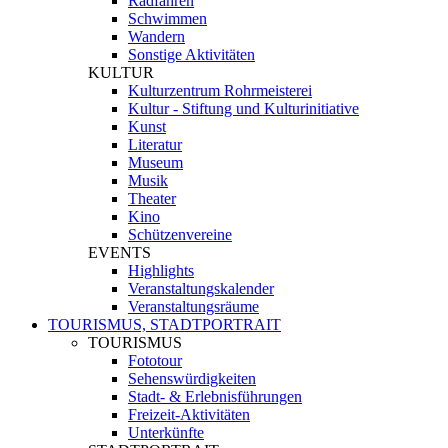
Radfahren
Schwimmen
Wandern
Sonstige Aktivitäten
KULTUR
Kulturzentrum Rohrmeisterei
Kultur - Stiftung und Kulturinitiative
Kunst
Literatur
Museum
Musik
Theater
Kino
Schützenvereine
EVENTS
Highlights
Veranstaltungskalender
Veranstaltungsräume
TOURISMUS, STADTPORTRAIT
TOURISMUS
Fototour
Sehenswürdigkeiten
Stadt- & Erlebnisführungen
Freizeit-Aktivitäten
Unterkünfte