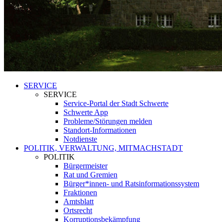
SERVICE
SERVICE
Service-Portal der Stadt Schwerte
Schwerte App
Probleme/Störungen melden
Standort-Informationen
Notdienste
POLITIK, VERWALTUNG, MITMACHSTADT
POLITIK
Bürgermeister
Rat und Gremien
Bürger*innen- und Ratsinformationssystem
Fraktionen
Amtsblatt
Ortsrecht
Korruptionsbekämpfung