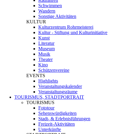
Radfahren
Schwimmen
Wandern
Sonstige Aktivitäten
KULTUR
Kulturzentrum Rohrmeisterei
Kultur - Stiftung und Kulturinitiative
Kunst
Literatur
Museum
Musik
Theater
Kino
Schützenvereine
EVENTS
Highlights
Veranstaltungskalender
Veranstaltungsräume
TOURISMUS, STADTPORTRAIT
TOURISMUS
Fototour
Sehenswürdigkeiten
Stadt- & Erlebnisführungen
Freizeit-Aktivitäten
Unterkünfte