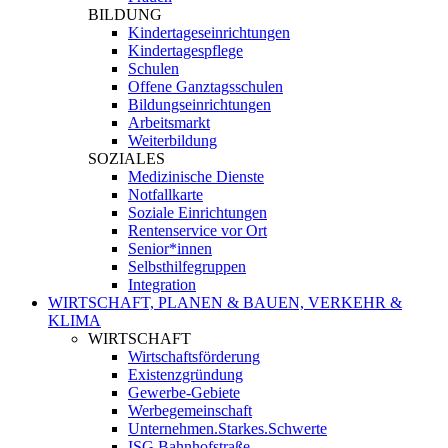
BILDUNG
Kindertageseinrichtungen
Kindertagespflege
Schulen
Offene Ganztagsschulen
Bildungseinrichtungen
Arbeitsmarkt
Weiterbildung
SOZIALES
Medizinische Dienste
Notfallkarte
Soziale Einrichtungen
Rentenservice vor Ort
Senior*innen
Selbsthilfegruppen
Integration
WIRTSCHAFT, PLANEN & BAUEN, VERKEHR &
KLIMA
WIRTSCHAFT
Wirtschaftsförderung
Existenzgründung
Gewerbe-Gebiete
Werbegemeinschaft
Unternehmen.Starkes.Schwerte
ISG Bahnhofstraße