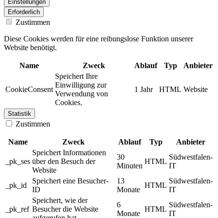
Einstellungen
Erforderlich
Zustimmen
Diese Cookies werden für eine reibungslose Funktion unserer
Website benötigt.
Name
Zweck
Ablauf
Typ
Anbieter
Speichert Ihre
Einwilligung zur
CookieConsent
1 Jahr
HTML
Website
Verwendung von
Cookies.
Statistik
Zustimmen
Name
Zweck
Ablauf
Typ
Anbieter
Speichert Informationen
30
Südwestfalen-
_pk_ses
über den Besuch der
HTML
Minuten
IT
Website
Speichert eine Besucher-
13
Südwestfalen-
_pk_id
HTML
ID
Monate
IT
Speichert, wie der
6
Südwestfalen-
_pk_ref
Besucher die Website
HTML
Monate
IT
aufgerufen hat