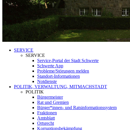
SERVICE
SERVICE
Service-Portal der Stadt Schwerte
Schwerte App
Probleme/Störungen melden
Standort-Informationen
Notdienste
POLITIK, VERWALTUNG, MITMACHSTADT
POLITIK
Bürgermeister
Rat und Gremien
Bürger*innen- und Ratsinformationssystem
Fraktionen
Amtsblatt
Ortsrecht
Korruptionsbekämpfung