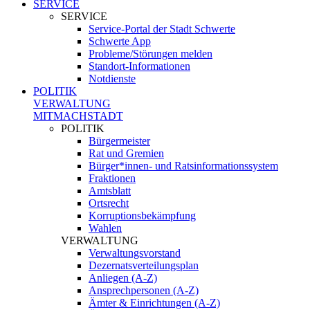
SERVICE
SERVICE
Service-Portal der Stadt Schwerte
Schwerte App
Probleme/Störungen melden
Standort-Informationen
Notdienste
POLITIK
VERWALTUNG
MITMACHSTADT
POLITIK
Bürgermeister
Rat und Gremien
Bürger*innen- und Ratsinformationssystem
Fraktionen
Amtsblatt
Ortsrecht
Korruptionsbekämpfung
Wahlen
VERWALTUNG
Verwaltungsvorstand
Dezernatsverteilungsplan
Anliegen (A-Z)
Ansprechpersonen (A-Z)
Ämter & Einrichtungen (A-Z)