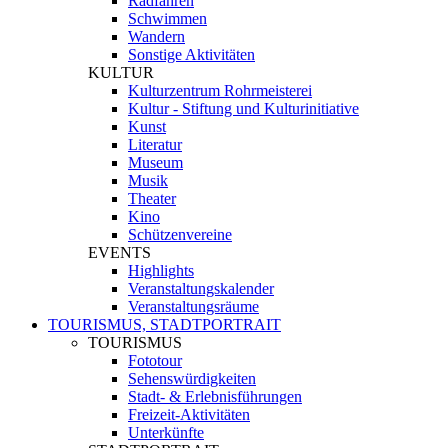
Radfahren
Schwimmen
Wandern
Sonstige Aktivitäten
KULTUR
Kulturzentrum Rohrmeisterei
Kultur - Stiftung und Kulturinitiative
Kunst
Literatur
Museum
Musik
Theater
Kino
Schützenvereine
EVENTS
Highlights
Veranstaltungskalender
Veranstaltungsräume
TOURISMUS, STADTPORTRAIT
TOURISMUS
Fototour
Sehenswürdigkeiten
Stadt- & Erlebnisführungen
Freizeit-Aktivitäten
Unterkünfte