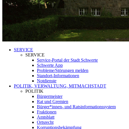
SERVICE
SERVICE
Service-Portal der Stadt Schwerte
Schwerte App
Probleme/Störungen melden
Standort-Informationen
Notdienste
POLITIK, VERWALTUNG, MITMACHSTADT
POLITIK
Bürgermeister
Rat und Gremien
Bürger*innen- und Ratsinformationssystem
Fraktionen
Amtsblatt
Ortsrecht
Korruptionsbekämpfung