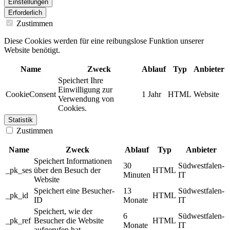
Einstellungen
Erforderlich
Zustimmen
Diese Cookies werden für eine reibungslose Funktion unserer
Website benötigt.
Name
Zweck
Ablauf
Typ
Anbieter
Speichert Ihre
Einwilligung zur
CookieConsent
1 Jahr
HTML
Website
Verwendung von
Cookies.
Statistik
Zustimmen
Name
Zweck
Ablauf
Typ
Anbieter
Speichert Informationen
30
Südwestfalen-
_pk_ses
über den Besuch der
HTML
Minuten
IT
Website
Speichert eine Besucher-
13
Südwestfalen-
_pk_id
HTML
ID
Monate
IT
Speichert, wie der
6
Südwestfalen-
_pk_ref
Besucher die Website
HTML
Monate
IT
aufgerufen hat