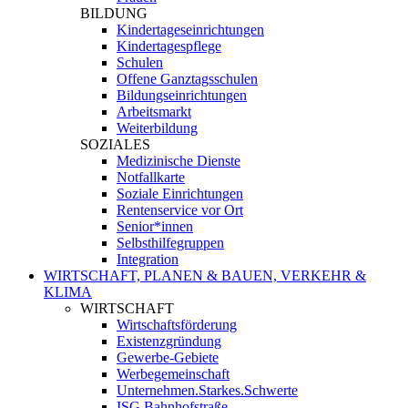
BILDUNG
Kindertageseinrichtungen
Kindertagespflege
Schulen
Offene Ganztagsschulen
Bildungseinrichtungen
Arbeitsmarkt
Weiterbildung
SOZIALES
Medizinische Dienste
Notfallkarte
Soziale Einrichtungen
Rentenservice vor Ort
Senior*innen
Selbsthilfegruppen
Integration
WIRTSCHAFT, PLANEN & BAUEN, VERKEHR &
KLIMA
WIRTSCHAFT
Wirtschaftsförderung
Existenzgründung
Gewerbe-Gebiete
Werbegemeinschaft
Unternehmen.Starkes.Schwerte
ISG Bahnhofstraße