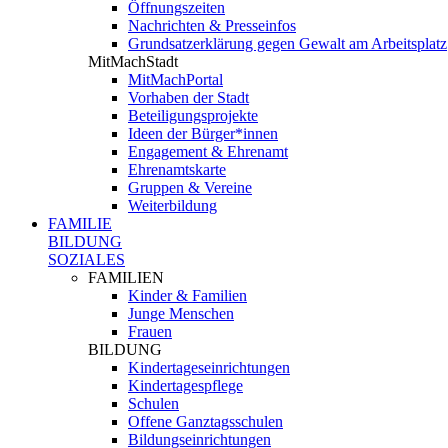
Öffnungszeiten
Nachrichten & Presseinfos
Grundsatzerklärung gegen Gewalt am Arbeitsplatz
MitMachStadt
MitMachPortal
Vorhaben der Stadt
Beteiligungsprojekte
Ideen der Bürger*innen
Engagement & Ehrenamt
Ehrenamtskarte
Gruppen & Vereine
Weiterbildung
FAMILIE
BILDUNG
SOZIALES
FAMILIEN
Kinder & Familien
Junge Menschen
Frauen
BILDUNG
Kindertageseinrichtungen
Kindertagespflege
Schulen
Offene Ganztagsschulen
Bildungseinrichtungen