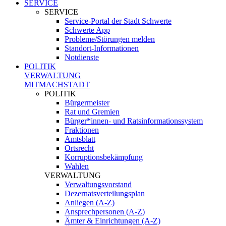
SERVICE
SERVICE
Service-Portal der Stadt Schwerte
Schwerte App
Probleme/Störungen melden
Standort-Informationen
Notdienste
POLITIK
VERWALTUNG
MITMACHSTADT
POLITIK
Bürgermeister
Rat und Gremien
Bürger*innen- und Ratsinformationssystem
Fraktionen
Amtsblatt
Ortsrecht
Korruptionsbekämpfung
Wahlen
VERWALTUNG
Verwaltungsvorstand
Dezernatsverteilungsplan
Anliegen (A-Z)
Ansprechpersonen (A-Z)
Ämter & Einrichtungen (A-Z)