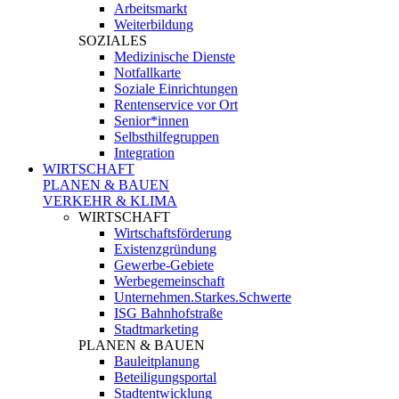
Arbeitsmarkt
Weiterbildung
SOZIALES
Medizinische Dienste
Notfallkarte
Soziale Einrichtungen
Rentenservice vor Ort
Senior*innen
Selbsthilfegruppen
Integration
WIRTSCHAFT
PLANEN & BAUEN
VERKEHR & KLIMA
WIRTSCHAFT
Wirtschaftsförderung
Existenzgründung
Gewerbe-Gebiete
Werbegemeinschaft
Unternehmen.Starkes.Schwerte
ISG Bahnhofstraße
Stadtmarketing
PLANEN & BAUEN
Bauleitplanung
Beteiligungsportal
Stadtentwicklung