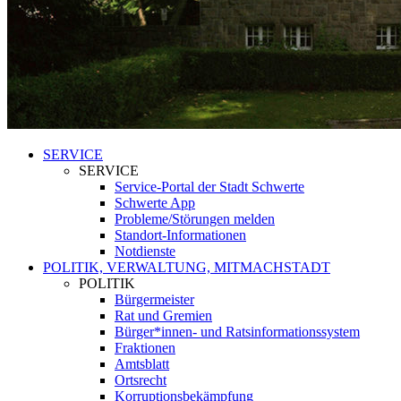
SERVICE
SERVICE
Service-Portal der Stadt Schwerte
Schwerte App
Probleme/Störungen melden
Standort-Informationen
Notdienste
POLITIK, VERWALTUNG, MITMACHSTADT
POLITIK
Bürgermeister
Rat und Gremien
Bürger*innen- und Ratsinformationssystem
Fraktionen
Amtsblatt
Ortsrecht
Korruptionsbekämpfung