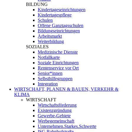
BILDUNG
Kindertageseinrichtungen
Kindertagespflege
Schulen
Offene Ganztagsschulen
Bildungseinrichtungen
Arbeitsmarkt
Weiterbildung
SOZIALES
Medizinische Dienste
Notfallkarte
Soziale Einrichtungen
Rentenservice vor Ort
Senior*innen
Selbsthilfegruppen
Integration
WIRTSCHAFT, PLANEN & BAUEN, VERKEHR &
KLIMA
WIRTSCHAFT
Wirtschaftsförderung
Existenzgründung
Gewerbe-Gebiete
Werbegemeinschaft
Unternehmen.Starkes.Schwerte
ISG Bahnhofstraße