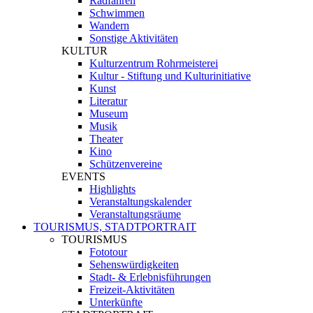
Radfahren
Schwimmen
Wandern
Sonstige Aktivitäten
KULTUR
Kulturzentrum Rohrmeisterei
Kultur - Stiftung und Kulturinitiative
Kunst
Literatur
Museum
Musik
Theater
Kino
Schützenvereine
EVENTS
Highlights
Veranstaltungskalender
Veranstaltungsräume
TOURISMUS, STADTPORTRAIT
TOURISMUS
Fototour
Sehenswürdigkeiten
Stadt- & Erlebnisführungen
Freizeit-Aktivitäten
Unterkünfte