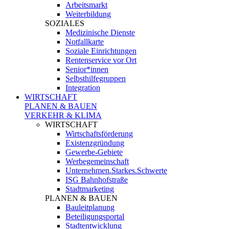
Arbeitsmarkt
Weiterbildung
SOZIALES
Medizinische Dienste
Notfallkarte
Soziale Einrichtungen
Rentenservice vor Ort
Senior*innen
Selbsthilfegruppen
Integration
WIRTSCHAFT
PLANEN & BAUEN
VERKEHR & KLIMA
WIRTSCHAFT
Wirtschaftsförderung
Existenzgründung
Gewerbe-Gebiete
Werbegemeinschaft
Unternehmen.Starkes.Schwerte
ISG Bahnhofstraße
Stadtmarketing
PLANEN & BAUEN
Bauleitplanung
Beteiligungsportal
Stadtentwicklung