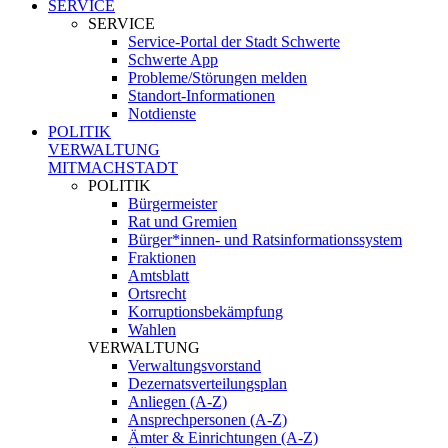
SERVICE
SERVICE
Service-Portal der Stadt Schwerte
Schwerte App
Probleme/Störungen melden
Standort-Informationen
Notdienste
POLITIK
VERWALTUNG
MITMACHSTADT
POLITIK
Bürgermeister
Rat und Gremien
Bürger*innen- und Ratsinformationssystem
Fraktionen
Amtsblatt
Ortsrecht
Korruptionsbekämpfung
Wahlen
VERWALTUNG
Verwaltungsvorstand
Dezernatsverteilungsplan
Anliegen (A-Z)
Ansprechpersonen (A-Z)
Ämter & Einrichtungen (A-Z)