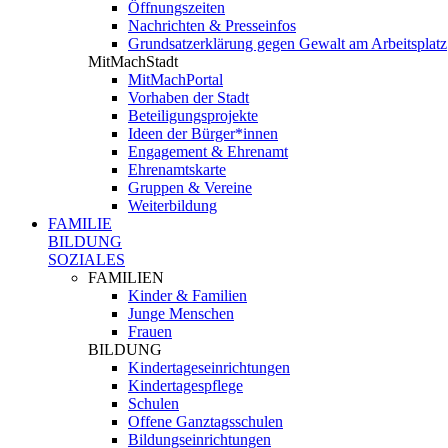
Öffnungszeiten
Nachrichten & Presseinfos
Grundsatzerklärung gegen Gewalt am Arbeitsplatz
MitMachStadt
MitMachPortal
Vorhaben der Stadt
Beteiligungsprojekte
Ideen der Bürger*innen
Engagement & Ehrenamt
Ehrenamtskarte
Gruppen & Vereine
Weiterbildung
FAMILIE
BILDUNG
SOZIALES
FAMILIEN
Kinder & Familien
Junge Menschen
Frauen
BILDUNG
Kindertageseinrichtungen
Kindertagespflege
Schulen
Offene Ganztagsschulen
Bildungseinrichtungen