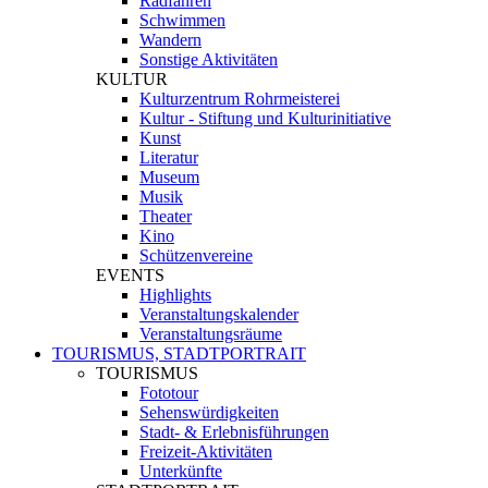
Radfahren
Schwimmen
Wandern
Sonstige Aktivitäten
KULTUR
Kulturzentrum Rohrmeisterei
Kultur - Stiftung und Kulturinitiative
Kunst
Literatur
Museum
Musik
Theater
Kino
Schützenvereine
EVENTS
Highlights
Veranstaltungskalender
Veranstaltungsräume
TOURISMUS, STADTPORTRAIT
TOURISMUS
Fototour
Sehenswürdigkeiten
Stadt- & Erlebnisführungen
Freizeit-Aktivitäten
Unterkünfte