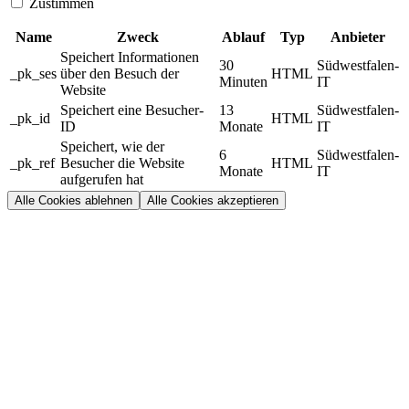
Zustimmen
Name
Zweck
Ablauf
Typ
Anbieter
Speichert Informationen
30
Südwestfalen-
_pk_ses
über den Besuch der
HTML
Minuten
IT
Website
Speichert eine Besucher-
13
Südwestfalen-
_pk_id
HTML
ID
Monate
IT
Speichert, wie der
6
Südwestfalen-
_pk_ref
Besucher die Website
HTML
Monate
IT
aufgerufen hat
Alle Cookies ablehnen
Alle Cookies akzeptieren