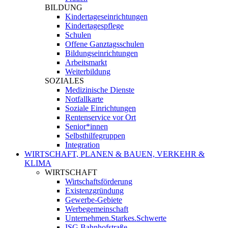
BILDUNG
Kindertageseinrichtungen
Kindertagespflege
Schulen
Offene Ganztagsschulen
Bildungseinrichtungen
Arbeitsmarkt
Weiterbildung
SOZIALES
Medizinische Dienste
Notfallkarte
Soziale Einrichtungen
Rentenservice vor Ort
Senior*innen
Selbsthilfegruppen
Integration
WIRTSCHAFT, PLANEN & BAUEN, VERKEHR &
KLIMA
WIRTSCHAFT
Wirtschaftsförderung
Existenzgründung
Gewerbe-Gebiete
Werbegemeinschaft
Unternehmen.Starkes.Schwerte
ISG Bahnhofstraße