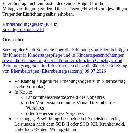
Elternbeitrag auch ein kostendeckendes Entgelt für die
Mittagsverpflegung zahlen. Dieses Essengeld wird vom jeweiligen
Träger der Einrichtung selbst erhoben.
Kinderbildungsgesetz (KiBiz)
Sozialgesetzbuch VIII
Ortsrecht:
Satzung der Stadt Schwerte über die Erhebung von Elternbeiträgen
für Kinder in Kindertagespflege und in Kindertageseinrichtungen
sowie die Finanzierung der außerunterrichtlichen Ganztags- und
Betreuungsangebote im Primarbereich einschließlich der Erhebung
von Elternbeiträgen (Elternbeitragssatzung) 09.07.2026
Vollständig ausgefüllter Erhebungsbogen zum Elternbeitrag
(siehe Formular)
In Kopie:
Einkommenssteuerbescheid des Vorjahres
oder Verdienstabrechnung Monat Dezember des
Vorjahres
oder Steuerkarte des Vorjahres,
Leistungs-, Bewilligungsbescheide bei Arbeitslosengeld,
Leistungen nach dem SGB II oder SGB XII, Krankengeld,
Unterhalt, Renten, Wohngeld und