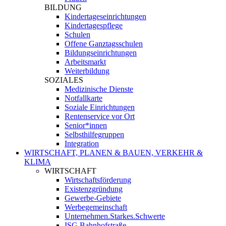
BILDUNG
Kindertageseinrichtungen
Kindertagespflege
Schulen
Offene Ganztagsschulen
Bildungseinrichtungen
Arbeitsmarkt
Weiterbildung
SOZIALES
Medizinische Dienste
Notfallkarte
Soziale Einrichtungen
Rentenservice vor Ort
Senior*innen
Selbsthilfegruppen
Integration
WIRTSCHAFT, PLANEN & BAUEN, VERKEHR &
KLIMA
WIRTSCHAFT
Wirtschaftsförderung
Existenzgründung
Gewerbe-Gebiete
Werbegemeinschaft
Unternehmen.Starkes.Schwerte
ISG Bahnhofstraße