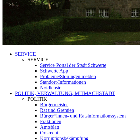
SERVICE
SERVICE
Service-Portal der Stadt Schwerte
Schwerte App
Probleme/Störungen melden
Standort-Informationen
Notdienste
POLITIK, VERWALTUNG, MITMACHSTADT
POLITIK
Bürgermeister
Rat und Gremien
Bürger*innen- und Ratsinformationssystem
Fraktionen
Amtsblatt
Ortsrecht
Korruptionsbekämpfung