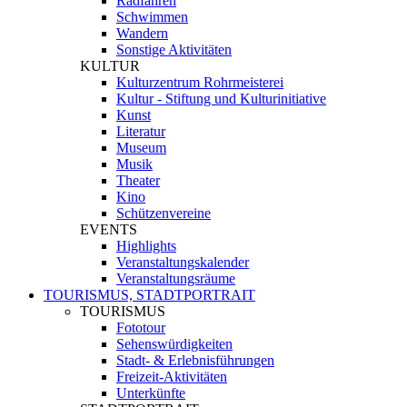
Radfahren
Schwimmen
Wandern
Sonstige Aktivitäten
KULTUR
Kulturzentrum Rohrmeisterei
Kultur - Stiftung und Kulturinitiative
Kunst
Literatur
Museum
Musik
Theater
Kino
Schützenvereine
EVENTS
Highlights
Veranstaltungskalender
Veranstaltungsräume
TOURISMUS, STADTPORTRAIT
TOURISMUS
Fototour
Sehenswürdigkeiten
Stadt- & Erlebnisführungen
Freizeit-Aktivitäten
Unterkünfte