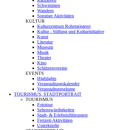
Radfahren
Schwimmen
Wandern
Sonstige Aktivitäten
KULTUR
Kulturzentrum Rohrmeisterei
Kultur - Stiftung und Kulturinitiative
Kunst
Literatur
Museum
Musik
Theater
Kino
Schützenvereine
EVENTS
Highlights
Veranstaltungskalender
Veranstaltungsräume
TOURISMUS, STADTPORTRAIT
TOURISMUS
Fototour
Sehenswürdigkeiten
Stadt- & Erlebnisführungen
Freizeit-Aktivitäten
Unterkünfte