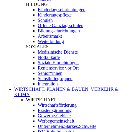
BILDUNG
Kindertageseinrichtungen
Kindertagespflege
Schulen
Offene Ganztagsschulen
Bildungseinrichtungen
Arbeitsmarkt
Weiterbildung
SOZIALES
Medizinische Dienste
Notfallkarte
Soziale Einrichtungen
Rentenservice vor Ort
Senior*innen
Selbsthilfegruppen
Integration
WIRTSCHAFT, PLANEN & BAUEN, VERKEHR &
KLIMA
WIRTSCHAFT
Wirtschaftsförderung
Existenzgründung
Gewerbe-Gebiete
Werbegemeinschaft
Unternehmen.Starkes.Schwerte
ISG Bahnhofstraße