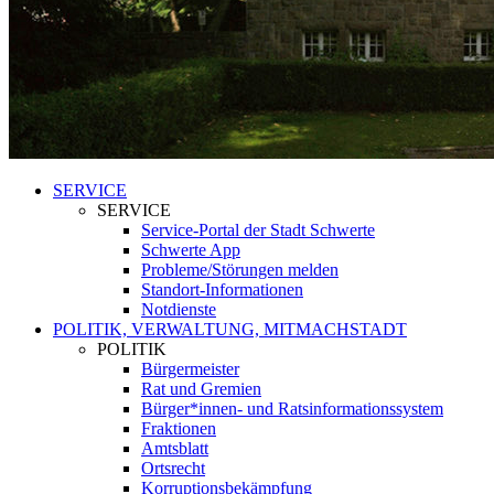
SERVICE
SERVICE
Service-Portal der Stadt Schwerte
Schwerte App
Probleme/Störungen melden
Standort-Informationen
Notdienste
POLITIK, VERWALTUNG, MITMACHSTADT
POLITIK
Bürgermeister
Rat und Gremien
Bürger*innen- und Ratsinformationssystem
Fraktionen
Amtsblatt
Ortsrecht
Korruptionsbekämpfung