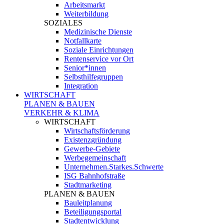
Arbeitsmarkt
Weiterbildung
SOZIALES
Medizinische Dienste
Notfallkarte
Soziale Einrichtungen
Rentenservice vor Ort
Senior*innen
Selbsthilfegruppen
Integration
WIRTSCHAFT
PLANEN & BAUEN
VERKEHR & KLIMA
WIRTSCHAFT
Wirtschaftsförderung
Existenzgründung
Gewerbe-Gebiete
Werbegemeinschaft
Unternehmen.Starkes.Schwerte
ISG Bahnhofstraße
Stadtmarketing
PLANEN & BAUEN
Bauleitplanung
Beteiligungsportal
Stadtentwicklung