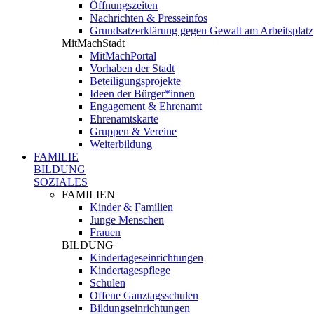
Öffnungszeiten
Nachrichten & Presseinfos
Grundsatzerklärung gegen Gewalt am Arbeitsplatz
MitMachStadt
MitMachPortal
Vorhaben der Stadt
Beteiligungsprojekte
Ideen der Bürger*innen
Engagement & Ehrenamt
Ehrenamtskarte
Gruppen & Vereine
Weiterbildung
FAMILIE
BILDUNG
SOZIALES
FAMILIEN
Kinder & Familien
Junge Menschen
Frauen
BILDUNG
Kindertageseinrichtungen
Kindertagespflege
Schulen
Offene Ganztagsschulen
Bildungseinrichtungen