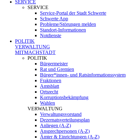
SERVICE
SERVICE
Service-Portal der Stadt Schwerte
Schwerte App
Probleme/Störungen melden
Standort-Informationen
Notdienste
POLITIK
VERWALTUNG
MITMACHSTADT
POLITIK
Bürgermeister
Rat und Gremien
Bürger*innen- und Ratsinformationssystem
Fraktionen
Amtsblatt
Ortsrecht
Korruptionsbekämpfung
Wahlen
VERWALTUNG
Verwaltungsvorstand
Dezernatsverteilungsplan
Anliegen (A-Z)
Ansprechpersonen (A-Z)
Ämter & Einrichtungen (A-Z)