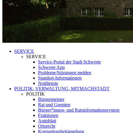
SERVICE
SERVICE
Service-Portal der Stadt Schwerte
Schwerte App
Probleme/Störungen melden
Standort-Informationen
Notdienste
POLITIK, VERWALTUNG, MITMACHSTADT
POLITIK
Bürgermeister
Rat und Gremien
Bürger*innen- und Ratsinformationssystem
Fraktionen
Amtsblatt
Ortsrecht
Korruptionsbekämpfung