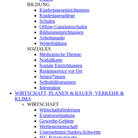
BILDUNG
Kindertageseinrichtungen
Kindertagespflege
Schulen
Offene Ganztagsschulen
Bildungseinrichtungen
Arbeitsmarkt
Weiterbildung
SOZIALES
Medizinische Dienste
Notfallkarte
Soziale Einrichtungen
Rentenservice vor Ort
Senior*innen
Selbsthilfegruppen
Integration
WIRTSCHAFT, PLANEN & BAUEN, VERKEHR &
KLIMA
WIRTSCHAFT
Wirtschaftsförderung
Existenzgründung
Gewerbe-Gebiete
Werbegemeinschaft
Unternehmen.Starkes.Schwerte
ISG Bahnhofstraße