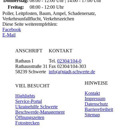
Donnerstag:
08:00 - 12:00 Uhr | 14:00 - 17:00 Uhr
Freitag:
08:00 - 12:00 Uhr
Poller, Leitpfosten, Baum, Ampel, Schadenersatz,
Verkehrsunfallflucht, Verkehrszeichen
Diese Seite weiterempfehlen:
Facebook
E-Mail
ANSCHRIFT
KONTAKT
Rathaus I
Tel.
02304/104-0
Rathausstraße 31
Fax 02304/104-303
58239 Schwerte
info(at)stadt-schwerte.de
HINWEISE
VIEL BESUCHT
Kontakt
Highlights
Impressum
Service-Portal
Datenschutz
Ukrainehilfe Schwerte
Barrierefreiheit
Beschwerde-Management
Sitemap
Öffnungszeiten
Fotostrecken