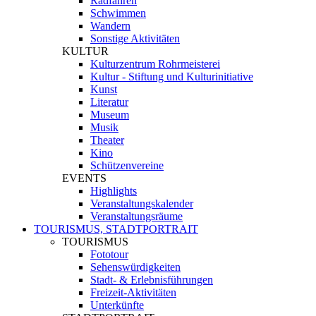
Radfahren
Schwimmen
Wandern
Sonstige Aktivitäten
KULTUR
Kulturzentrum Rohrmeisterei
Kultur - Stiftung und Kulturinitiative
Kunst
Literatur
Museum
Musik
Theater
Kino
Schützenvereine
EVENTS
Highlights
Veranstaltungskalender
Veranstaltungsräume
TOURISMUS, STADTPORTRAIT
TOURISMUS
Fototour
Sehenswürdigkeiten
Stadt- & Erlebnisführungen
Freizeit-Aktivitäten
Unterkünfte