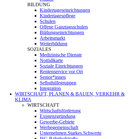
BILDUNG
Kindertageseinrichtungen
Kindertagespflege
Schulen
Offene Ganztagsschulen
Bildungseinrichtungen
Arbeitsmarkt
Weiterbildung
SOZIALES
Medizinische Dienste
Notfallkarte
Soziale Einrichtungen
Rentenservice vor Ort
Senior*innen
Selbsthilfegruppen
Integration
WIRTSCHAFT, PLANEN & BAUEN, VERKEHR &
KLIMA
WIRTSCHAFT
Wirtschaftsförderung
Existenzgründung
Gewerbe-Gebiete
Werbegemeinschaft
Unternehmen.Starkes.Schwerte
ISG Bahnhofstraße