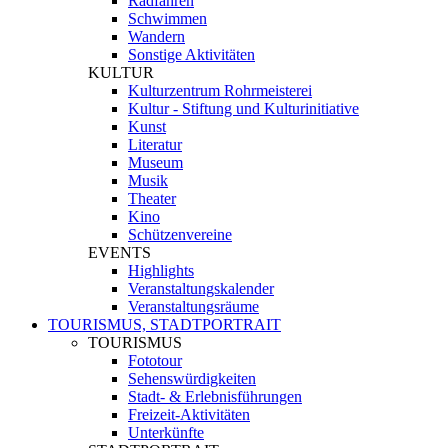
Radfahren
Schwimmen
Wandern
Sonstige Aktivitäten
KULTUR
Kulturzentrum Rohrmeisterei
Kultur - Stiftung und Kulturinitiative
Kunst
Literatur
Museum
Musik
Theater
Kino
Schützenvereine
EVENTS
Highlights
Veranstaltungskalender
Veranstaltungsräume
TOURISMUS, STADTPORTRAIT
TOURISMUS
Fototour
Sehenswürdigkeiten
Stadt- & Erlebnisführungen
Freizeit-Aktivitäten
Unterkünfte