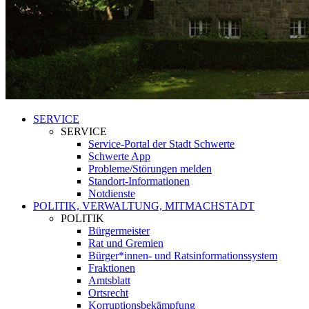
SERVICE
SERVICE
Service-Portal der Stadt Schwerte
Schwerte App
Probleme/Störungen melden
Standort-Informationen
Notdienste
POLITIK, VERWALTUNG, MITMACHSTADT
POLITIK
Bürgermeister
Rat und Gremien
Bürger*innen- und Ratsinformationssystem
Fraktionen
Amtsblatt
Ortsrecht
Korruptionsbekämpfung