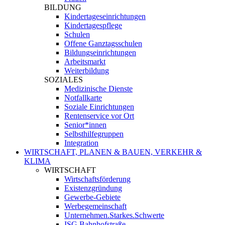
BILDUNG
Kindertageseinrichtungen
Kindertagespflege
Schulen
Offene Ganztagsschulen
Bildungseinrichtungen
Arbeitsmarkt
Weiterbildung
SOZIALES
Medizinische Dienste
Notfallkarte
Soziale Einrichtungen
Rentenservice vor Ort
Senior*innen
Selbsthilfegruppen
Integration
WIRTSCHAFT, PLANEN & BAUEN, VERKEHR &
KLIMA
WIRTSCHAFT
Wirtschaftsförderung
Existenzgründung
Gewerbe-Gebiete
Werbegemeinschaft
Unternehmen.Starkes.Schwerte
ISG Bahnhofstraße