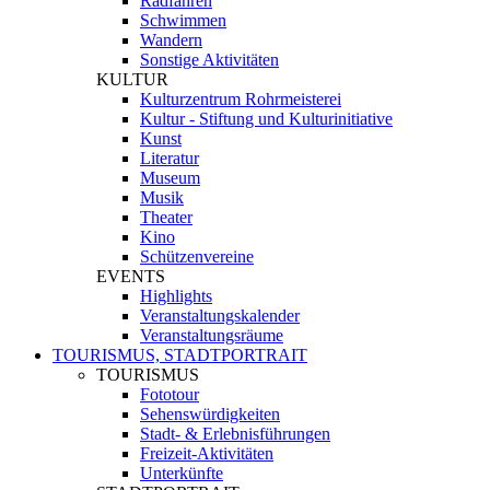
Radfahren
Schwimmen
Wandern
Sonstige Aktivitäten
KULTUR
Kulturzentrum Rohrmeisterei
Kultur - Stiftung und Kulturinitiative
Kunst
Literatur
Museum
Musik
Theater
Kino
Schützenvereine
EVENTS
Highlights
Veranstaltungskalender
Veranstaltungsräume
TOURISMUS, STADTPORTRAIT
TOURISMUS
Fototour
Sehenswürdigkeiten
Stadt- & Erlebnisführungen
Freizeit-Aktivitäten
Unterkünfte