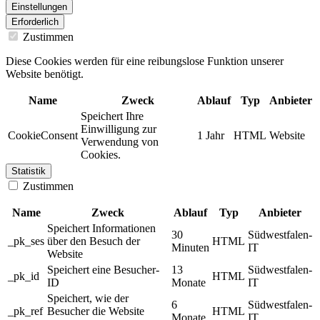
Einstellungen
Erforderlich
Zustimmen
Diese Cookies werden für eine reibungslose Funktion unserer
Website benötigt.
Name
Zweck
Ablauf
Typ
Anbieter
Speichert Ihre
Einwilligung zur
CookieConsent
1 Jahr
HTML
Website
Verwendung von
Cookies.
Statistik
Zustimmen
Name
Zweck
Ablauf
Typ
Anbieter
Speichert Informationen
30
Südwestfalen-
_pk_ses
über den Besuch der
HTML
Minuten
IT
Website
Speichert eine Besucher-
13
Südwestfalen-
_pk_id
HTML
ID
Monate
IT
Speichert, wie der
6
Südwestfalen-
_pk_ref
Besucher die Website
HTML
Monate
IT