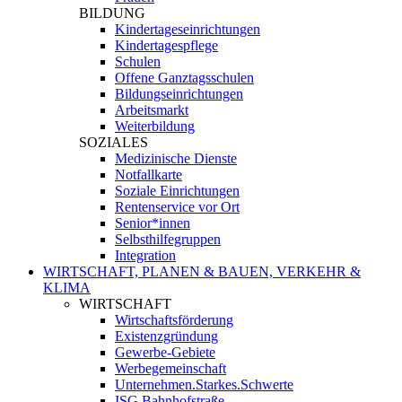
BILDUNG
Kindertageseinrichtungen
Kindertagespflege
Schulen
Offene Ganztagsschulen
Bildungseinrichtungen
Arbeitsmarkt
Weiterbildung
SOZIALES
Medizinische Dienste
Notfallkarte
Soziale Einrichtungen
Rentenservice vor Ort
Senior*innen
Selbsthilfegruppen
Integration
WIRTSCHAFT, PLANEN & BAUEN, VERKEHR &
KLIMA
WIRTSCHAFT
Wirtschaftsförderung
Existenzgründung
Gewerbe-Gebiete
Werbegemeinschaft
Unternehmen.Starkes.Schwerte
ISG Bahnhofstraße