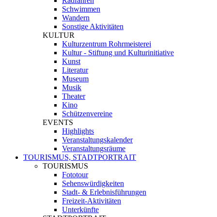
Radfahren
Schwimmen
Wandern
Sonstige Aktivitäten
KULTUR
Kulturzentrum Rohrmeisterei
Kultur - Stiftung und Kulturinitiative
Kunst
Literatur
Museum
Musik
Theater
Kino
Schützenvereine
EVENTS
Highlights
Veranstaltungskalender
Veranstaltungsräume
TOURISMUS, STADTPORTRAIT
TOURISMUS
Fototour
Sehenswürdigkeiten
Stadt- & Erlebnisführungen
Freizeit-Aktivitäten
Unterkünfte