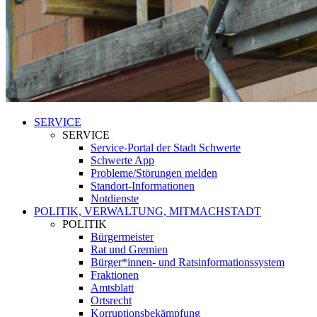
SERVICE
SERVICE
Service-Portal der Stadt Schwerte
Schwerte App
Probleme/Störungen melden
Standort-Informationen
Notdienste
POLITIK, VERWALTUNG, MITMACHSTADT
POLITIK
Bürgermeister
Rat und Gremien
Bürger*innen- und Ratsinformationssystem
Fraktionen
Amtsblatt
Ortsrecht
Korruptionsbekämpfung