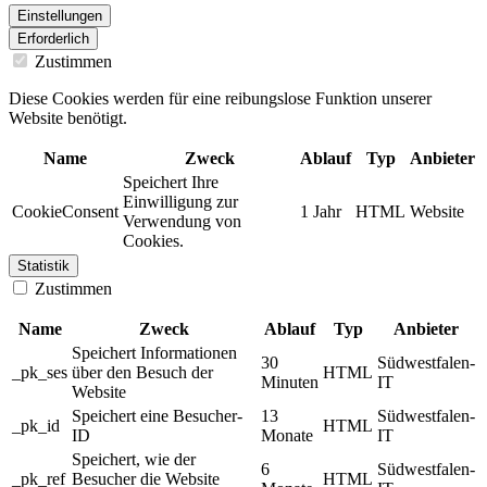
Einstellungen
Erforderlich
Zustimmen
Diese Cookies werden für eine reibungslose Funktion unserer
Website benötigt.
Name
Zweck
Ablauf
Typ
Anbieter
Speichert Ihre
Einwilligung zur
CookieConsent
1 Jahr
HTML
Website
Verwendung von
Cookies.
Statistik
Zustimmen
Name
Zweck
Ablauf
Typ
Anbieter
Speichert Informationen
30
Südwestfalen-
_pk_ses
über den Besuch der
HTML
Minuten
IT
Website
Speichert eine Besucher-
13
Südwestfalen-
_pk_id
HTML
ID
Monate
IT
Speichert, wie der
6
Südwestfalen-
_pk_ref
Besucher die Website
HTML