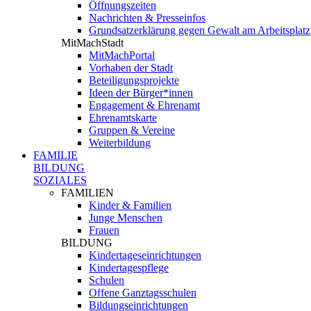
Öffnungszeiten
Nachrichten & Presseinfos
Grundsatzerklärung gegen Gewalt am Arbeitsplatz
MitMachStadt
MitMachPortal
Vorhaben der Stadt
Beteiligungsprojekte
Ideen der Bürger*innen
Engagement & Ehrenamt
Ehrenamtskarte
Gruppen & Vereine
Weiterbildung
FAMILIE
BILDUNG
SOZIALES
FAMILIEN
Kinder & Familien
Junge Menschen
Frauen
BILDUNG
Kindertageseinrichtungen
Kindertagespflege
Schulen
Offene Ganztagsschulen
Bildungseinrichtungen