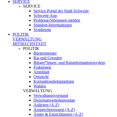
SERVICE
SERVICE
Service-Portal der Stadt Schwerte
Schwerte App
Probleme/Störungen melden
Standort-Informationen
Notdienste
POLITIK
VERWALTUNG
MITMACHSTADT
POLITIK
Bürgermeister
Rat und Gremien
Bürger*innen- und Ratsinformationssystem
Fraktionen
Amtsblatt
Ortsrecht
Korruptionsbekämpfung
Wahlen
VERWALTUNG
Verwaltungsvorstand
Dezernatsverteilungsplan
Anliegen (A-Z)
Ansprechpersonen (A-Z)
Ämter & Einrichtungen (A-Z)