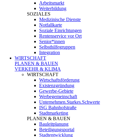
Arbeitsmarkt
Weiterbildung
SOZIALES
Medizinische Dienste
Notfallkarte
Soziale Einrichtungen
Rentenservice vor Ort
Senior*innen
Selbsthilfegruppen
Integration
WIRTSCHAFT
PLANEN & BAUEN
VERKEHR & KLIMA
WIRTSCHAFT
Wirtschaftsförderung
Existenzgründung
Gewerbe-Gebiete
Werbegemeinschaft
Unternehmen.Starkes.Schwerte
ISG Bahnhofstraße
Stadtmarketing
PLANEN & BAUEN
Bauleitplanung
Beteiligungsportal
Stadtentwicklung