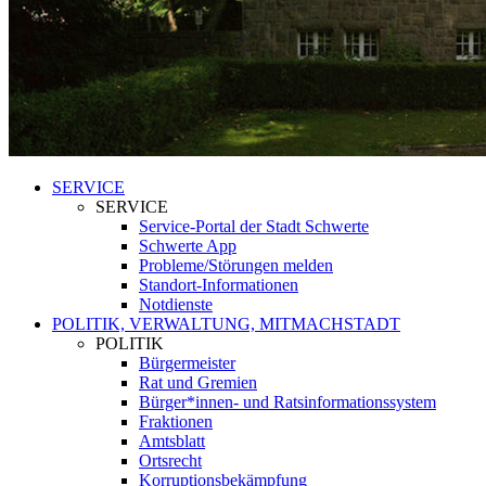
SERVICE
SERVICE
Service-Portal der Stadt Schwerte
Schwerte App
Probleme/Störungen melden
Standort-Informationen
Notdienste
POLITIK, VERWALTUNG, MITMACHSTADT
POLITIK
Bürgermeister
Rat und Gremien
Bürger*innen- und Ratsinformationssystem
Fraktionen
Amtsblatt
Ortsrecht
Korruptionsbekämpfung