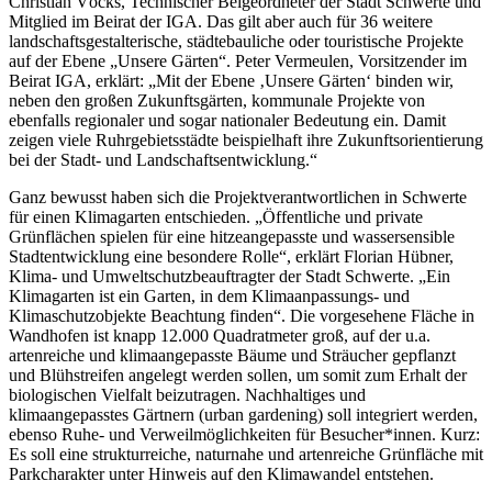
Christian Vöcks, Technischer Beigeordneter der Stadt Schwerte und
Mitglied im Beirat der IGA. Das gilt aber auch für 36 weitere
landschaftsgestalterische, städtebauliche oder touristische Projekte
auf der Ebene „Unsere Gärten“. Peter Vermeulen, Vorsitzender im
Beirat IGA, erklärt: „Mit der Ebene ‚Unsere Gärten‘ binden wir,
neben den großen Zukunftsgärten, kommunale Projekte von
ebenfalls regionaler und sogar nationaler Bedeutung ein. Damit
zeigen viele Ruhrgebietsstädte beispielhaft ihre Zukunftsorientierung
bei der Stadt- und Landschaftsentwicklung.“
Ganz bewusst haben sich die Projektverantwortlichen in Schwerte
für einen Klimagarten entschieden. „Öffentliche und private
Grünflächen spielen für eine hitzeangepasste und wassersensible
Stadtentwicklung eine besondere Rolle“, erklärt Florian Hübner,
Klima- und Umweltschutzbeauftragter der Stadt Schwerte. „Ein
Klimagarten ist ein Garten, in dem Klimaanpassungs- und
Klimaschutzobjekte Beachtung finden“. Die vorgesehene Fläche in
Wandhofen ist knapp 12.000 Quadratmeter groß, auf der u.a.
artenreiche und klimaangepasste Bäume und Sträucher gepflanzt
und Blühstreifen angelegt werden sollen, um somit zum Erhalt der
biologischen Vielfalt beizutragen. Nachhaltiges und
klimaangepasstes Gärtnern (urban gardening) soll integriert werden,
ebenso Ruhe- und Verweilmöglichkeiten für Besucher*innen. Kurz:
Es soll eine strukturreiche, naturnahe und artenreiche Grünfläche mit
Parkcharakter unter Hinweis auf den Klimawandel entstehen.