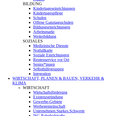
BILDUNG
Kindertageseinrichtungen
Kindertagespflege
Schulen
Offene Ganztagsschulen
Bildungseinrichtungen
Arbeitsmarkt
Weiterbildung
SOZIALES
Medizinische Dienste
Notfallkarte
Soziale Einrichtungen
Rentenservice vor Ort
Senior*innen
Selbsthilfegruppen
Integration
WIRTSCHAFT, PLANEN & BAUEN, VERKEHR &
KLIMA
WIRTSCHAFT
Wirtschaftsförderung
Existenzgründung
Gewerbe-Gebiete
Werbegemeinschaft
Unternehmen.Starkes.Schwerte
ISG Bahnhofstraße