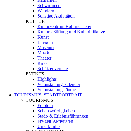
Radfahren
Schwimmen
Wandern
Sonstige Aktivitäten
KULTUR
Kulturzentrum Rohrmeisterei
Kultur - Stiftung und Kulturinitiative
Kunst
Literatur
Museum
Musik
Theater
Kino
Schützenvereine
EVENTS
Highlights
Veranstaltungskalender
Veranstaltungsräume
TOURISMUS, STADTPORTRAIT
TOURISMUS
Fototour
Sehenswürdigkeiten
Stadt- & Erlebnisführungen
Freizeit-Aktivitäten
Unterkünfte