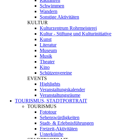
Radfahren
Schwimmen
Wandern
Sonstige Aktivitäten
KULTUR
Kulturzentrum Rohrmeisterei
Kultur - Stiftung und Kulturinitiative
Kunst
Literatur
Museum
Musik
Theater
Kino
Schützenvereine
EVENTS
Highlights
Veranstaltungskalender
Veranstaltungsräume
TOURISMUS, STADTPORTRAIT
TOURISMUS
Fototour
Sehenswürdigkeiten
Stadt- & Erlebnisführungen
Freizeit-Aktivitäten
Unterkünfte