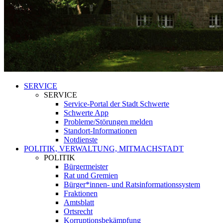
SERVICE
SERVICE
Service-Portal der Stadt Schwerte
Schwerte App
Probleme/Störungen melden
Standort-Informationen
Notdienste
POLITIK, VERWALTUNG, MITMACHSTADT
POLITIK
Bürgermeister
Rat und Gremien
Bürger*innen- und Ratsinformationssystem
Fraktionen
Amtsblatt
Ortsrecht
Korruptionsbekämpfung