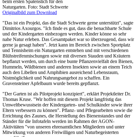
beim ersten Spatenstich für den
Naturgarten. Foto: Stadt Schwerte
Originalbild zum Download
"Das ist ein Projekt, das die Stadt Schwerte gerne unterstützt", sagte
Dimitrios Axourgos. "Ich finde es gut, dass die benachbarte Schule
und der Kindergarten einbezogen werden. Kinder könne so sehr
nahe Natur erleben. Das Gesamtpaket war so überzeugend, dass wir
gerne ja gesagt haben". Jetzt kann im Bereich zwischen Sportplatz
und Tennisheim ein Naturgarten entstehen und mit verschiedenen
Blühstreifenmischungen sowie mit diversen Stauden und Kräutern
bepflanzt werden, um durch eine bunte Pflanzenvielfalt den Bienen,
Hummeln, Wildbienen und anderen Insekten sowie an einem Teich
auch den Libellen und Amphibien ausreichend Lebensraum,
Nistmöglichkeit und Nahrungsangebot zu schaffen. Ein
Gravensteiner Apfelbaum wurde bereits gepflanzt.
"Der Garten ist als Pilotprojekt konzipiert", erklärt Projektleiter Dr.
Thomas Kruse. "Wir hoffen mit diesem Projekt langfristig das
Umweltbewusstsein der Kindergarten- und Schulkinder sowie ihrer
Eltern verbessern zu können". Pflanz- und Pflegearbeiten sowie die
Errichtung des Zaunes, die Herstellung des Bienenstandes und der
Ständer für die Infotafeln werden im Rahmen der AGON-
Aktivitäten "von unseren ehrenamtlichen Mitgliedern und unter
Mitwirkung von anderen Freiwilligen und Naturbegeisterten