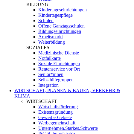
BILDUNG
Kindertageseinrichtungen
Kindertagespflege
Schulen
Offene Ganztagsschulen
Bildungseinrichtungen
Arbeitsmarkt
Weiterbildung
SOZIALES
Medizinische Dienste
Notfallkarte
Soziale Einrichtungen
Rentenservice vor Ort
Senior*innen
Selbsthilfegruppen
Integration
WIRTSCHAFT, PLANEN & BAUEN, VERKEHR &
KLIMA
WIRTSCHAFT
Wirtschaftsförderung
Existenzgründung
Gewerbe-Gebiete
Werbegemeinschaft
Unternehmen.Starkes.Schwerte
ISG Bahnhofstraße