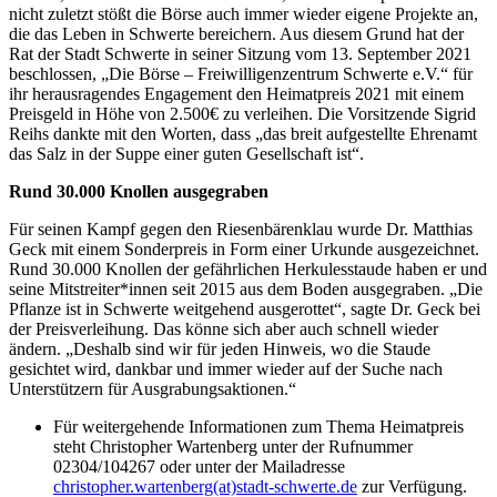
nicht zuletzt stößt die Börse auch immer wieder eigene Projekte an,
die das Leben in Schwerte bereichern. Aus diesem Grund hat der
Rat der Stadt Schwerte in seiner Sitzung vom 13. September 2021
beschlossen, „Die Börse – Freiwilligenzentrum Schwerte e.V.“ für
ihr herausragendes Engagement den Heimatpreis 2021 mit einem
Preisgeld in Höhe von 2.500€ zu verleihen. Die Vorsitzende Sigrid
Reihs dankte mit den Worten, dass „das breit aufgestellte Ehrenamt
das Salz in der Suppe einer guten Gesellschaft ist“.
Rund 30.000 Knollen ausgegraben
Für seinen Kampf gegen den Riesenbärenklau wurde Dr. Matthias
Geck mit einem Sonderpreis in Form einer Urkunde ausgezeichnet.
Rund 30.000 Knollen der gefährlichen Herkulesstaude haben er und
seine Mitstreiter*innen seit 2015 aus dem Boden ausgegraben. „Die
Pflanze ist in Schwerte weitgehend ausgerottet“, sagte Dr. Geck bei
der Preisverleihung. Das könne sich aber auch schnell wieder
ändern. „Deshalb sind wir für jeden Hinweis, wo die Staude
gesichtet wird, dankbar und immer wieder auf der Suche nach
Unterstützern für Ausgrabungsaktionen.“
Für weitergehende Informationen zum Thema Heimatpreis
steht Christopher Wartenberg unter der Rufnummer
02304/104267 oder unter der Mailadresse
christopher.wartenberg(at)stadt-schwerte.de
zur Verfügung.