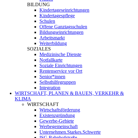
BILDUNG
Kindertageseinrichtungen
Kindertagespflege
Schulen
Offene Ganztagsschulen
Bildungseinrichtungen
Arbeitsmarkt
Weiterbildung
SOZIALES
Medizinische Dienste
Notfallkarte
Soziale Einrichtungen
Rentenservice vor Ort
Senior*innen
Selbsthilfegruppen
Integration
WIRTSCHAFT, PLANEN & BAUEN, VERKEHR &
KLIMA
WIRTSCHAFT
Wirtschaftsförderung
Existenzgründung
Gewerbe-Gebiete
Werbegemeinschaft
Unternehmen.Starkes.Schwerte
ISG Bahnhofstraße