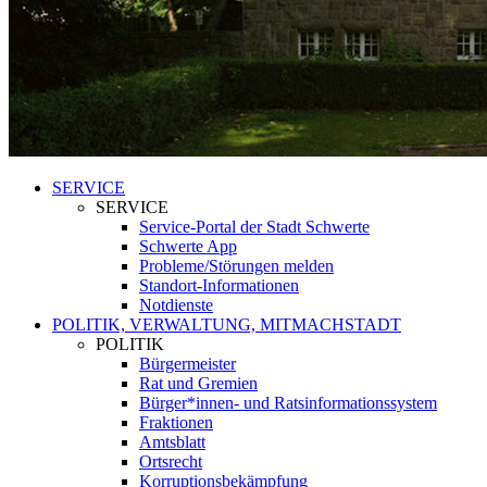
SERVICE
SERVICE
Service-Portal der Stadt Schwerte
Schwerte App
Probleme/Störungen melden
Standort-Informationen
Notdienste
POLITIK, VERWALTUNG, MITMACHSTADT
POLITIK
Bürgermeister
Rat und Gremien
Bürger*innen- und Ratsinformationssystem
Fraktionen
Amtsblatt
Ortsrecht
Korruptionsbekämpfung