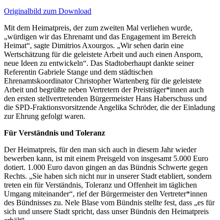
Originalbild zum Download
Mit dem Heimatpreis, der zum zweiten Mal verliehen wurde,
„würdigen wir das Ehrenamt und das Engagement im Bereich
Heimat“, sagte Dimitrios Axourgos. „Wir sehen darin eine
Wertschätzung für die geleistete Arbeit und auch einen Ansporn,
neue Ideen zu entwickeln“. Das Stadtoberhaupt dankte seiner
Referentin Gabriele Stange und dem städtischen
Ehrenamtskoordinator Christopher Wartenberg für die geleistete
Arbeit und begrüßte neben Vertretern der Preisträger*innen auch
den ersten stellvertretenden Bürgermeister Hans Haberschuss und
die SPD-Fraktionsvorsitzende Angelika Schröder, die der Einladung
zur Ehrung gefolgt waren.
Für Verständnis und Toleranz
Der Heimatpreis, für den man sich auch in diesem Jahr wieder
bewerben kann, ist mit einem Preisgeld von insgesamt 5.000 Euro
dotiert. 1.000 Euro davon gingen an das Bündnis Schwerte gegen
Rechts. „Sie haben sich nicht nur in unserer Stadt etabliert, sondern
treten ein für Verständnis, Toleranz und Offenheit im täglichen
Umgang miteinander“, rief der Bürgermeister den Vertreter*innen
des Bündnisses zu. Nele Blase vom Bündnis stellte fest, dass „es für
sich und unsere Stadt spricht, dass unser Bündnis den Heimatpreis