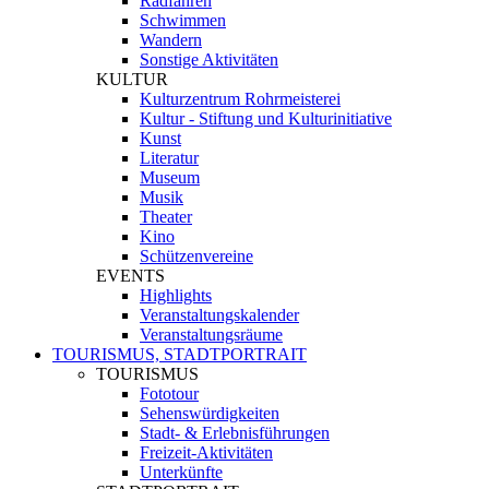
Radfahren
Schwimmen
Wandern
Sonstige Aktivitäten
KULTUR
Kulturzentrum Rohrmeisterei
Kultur - Stiftung und Kulturinitiative
Kunst
Literatur
Museum
Musik
Theater
Kino
Schützenvereine
EVENTS
Highlights
Veranstaltungskalender
Veranstaltungsräume
TOURISMUS, STADTPORTRAIT
TOURISMUS
Fototour
Sehenswürdigkeiten
Stadt- & Erlebnisführungen
Freizeit-Aktivitäten
Unterkünfte