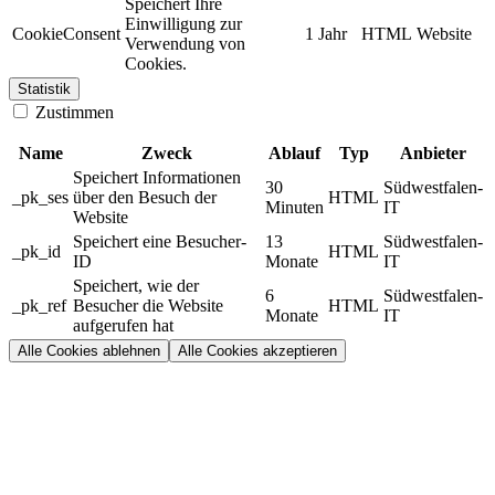
Speichert Ihre
Einwilligung zur
CookieConsent
1 Jahr
HTML
Website
Verwendung von
Cookies.
Statistik
Zustimmen
Name
Zweck
Ablauf
Typ
Anbieter
Speichert Informationen
30
Südwestfalen-
_pk_ses
über den Besuch der
HTML
Minuten
IT
Website
Speichert eine Besucher-
13
Südwestfalen-
_pk_id
HTML
ID
Monate
IT
Speichert, wie der
6
Südwestfalen-
_pk_ref
Besucher die Website
HTML
Monate
IT
aufgerufen hat
Alle Cookies ablehnen
Alle Cookies akzeptieren