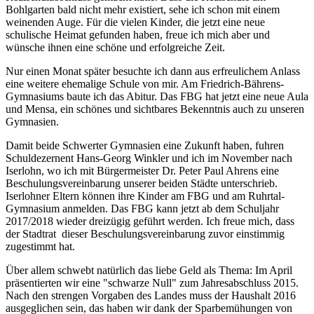
Bohlgarten bald nicht mehr existiert, sehe ich schon mit einem
weinenden Auge. Für die vielen Kinder, die jetzt eine neue
schulische Heimat gefunden haben, freue ich mich aber und
wünsche ihnen eine schöne und erfolgreiche Zeit.
Nur einen Monat später besuchte ich dann aus erfreulichem Anlass
eine weitere ehemalige Schule von mir. Am Friedrich-Bährens-
Gymnasiums baute ich das Abitur. Das FBG hat jetzt eine neue Aula
und Mensa, ein schönes und sichtbares Bekenntnis auch zu unseren
Gymnasien.
Damit beide Schwerter Gymnasien eine Zukunft haben, fuhren
Schuldezernent Hans-Georg Winkler und ich im November nach
Iserlohn, wo ich mit Bürgermeister Dr. Peter Paul Ahrens eine
Beschulungsvereinbarung unserer beiden Städte unterschrieb.
Iserlohner Eltern können ihre Kinder am FBG und am Ruhrtal-
Gymnasium anmelden. Das FBG kann jetzt ab dem Schuljahr
2017/2018 wieder dreizügig geführt werden. Ich freue mich, dass
der Stadtrat dieser Beschulungsvereinbarung zuvor einstimmig
zugestimmt hat.
Über allem schwebt natürlich das liebe Geld als Thema: Im April
präsentierten wir eine "schwarze Null" zum Jahresabschluss 2015.
Nach den strengen Vorgaben des Landes muss der Haushalt 2016
ausgeglichen sein, das haben wir dank der Sparbemühungen von