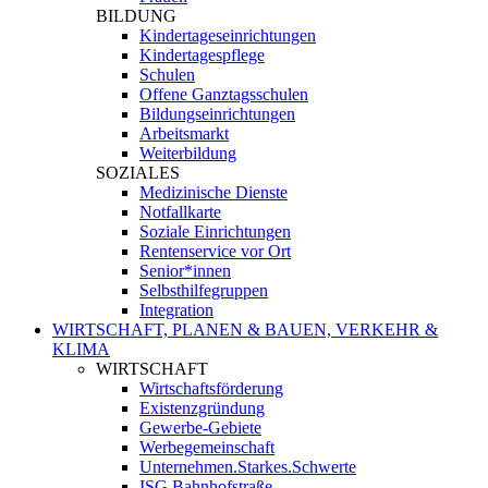
BILDUNG
Kindertageseinrichtungen
Kindertagespflege
Schulen
Offene Ganztagsschulen
Bildungseinrichtungen
Arbeitsmarkt
Weiterbildung
SOZIALES
Medizinische Dienste
Notfallkarte
Soziale Einrichtungen
Rentenservice vor Ort
Senior*innen
Selbsthilfegruppen
Integration
WIRTSCHAFT, PLANEN & BAUEN, VERKEHR &
KLIMA
WIRTSCHAFT
Wirtschaftsförderung
Existenzgründung
Gewerbe-Gebiete
Werbegemeinschaft
Unternehmen.Starkes.Schwerte
ISG Bahnhofstraße