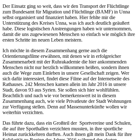
Der Einsatz ging so weit, dass wir den Transport der Flüchtlinge
zum Bundesamt für Migration und Flüchtlinge (BAMF) in Unna
selbst organisiert und finanziert haben. Hier fehlte mir die
Unterstützung des Kreises Unna, was ich auch deutlich geäußert
habe. Diese logistischen Anstrengungen haben wir unternommen,
damit die uns zugewiesenen Menschen so einfach wie möglich ihre
ersten Schritte im neuen Leben meistern.
Ich möchte in diesem Zusammenhang gerne auch die
Orientierungsfilme erwähnen, mit denen wir in erfolgreicher
Zusammenarbeit mit der Ruhrakademie die hier ankommenden
Menschen nicht nur herzlich willkommen heißen, sondern ihnen
auch die Wege zum Einleben in unsere Gesellschaft zeigen. Wer
sich dafür interessiert, findet diese Filme auf der Internetseite des
Rathauses. 242 Menschen kamen allein im Jahr 2016 in unsere
Stadt, davon 93 aus Syrien. Sie sollen sich hier wohlfühlen.
Beachtlich und nach wie vor bemerkenswert ist in diesem
Zusammenhang auch, wie viele Privatleute der Stadt Wohnungen
zur Verfügung stellen. Denn auf Massenunterkünfte wollen wir
weiterhin verzichten.
Das führte dazu, dass ein Großteil der Sportvereine und Schulen,
die auf ihre Sporthallen verzichten mussten, in ihre sportliche
Heimat zurückkehren durften. Auch ihnen gilt mein Dank für ihre
Solidarität zu Beginn des Jahres 2016 während der akuten