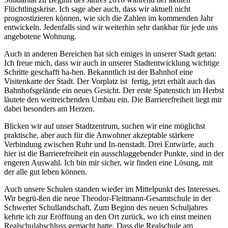
Flüchtlingskrise. Ich sage aber auch, dass wir aktuell nicht
prognostizieren können, wie sich die Zahlen im kommenden Jahr
entwickeln. Jedenfalls sind wir weiterhin sehr dankbar für jede uns
angebotene Wohnung.
Auch in anderen Bereichen hat sich einiges in unserer Stadt getan:
Ich freue mich, dass wir auch in unserer Stadtentwicklung wichtige
Schritte geschafft ha-ben. Bekanntlich ist der Bahnhof eine
Visitenkarte der Stadt. Der Vorplatz ist fertig, jetzt erhält auch das
Bahnhofsgelände ein neues Gesicht. Der erste Spatenstich im Herbst
läutete den weitreichenden Umbau ein. Die Barrierefreiheit liegt mir
dabei besonders am Herzen.
Blicken wir auf unser Stadtzentrum, suchen wir eine möglichst
praktische, aber auch für die Anwohner akzeptable stärkere
Verbindung zwischen Ruhr und In-nenstadt. Drei Entwürfe, auch
hier ist die Barrierefreiheit ein ausschlaggebender Punkte, sind in der
engeren Auswahl. Ich bin mir sicher, wir finden eine Lösung, mit
der alle gut leben können.
Auch unsere Schulen standen wieder im Mittelpunkt des Interesses.
Wir begrü-ßen die neue Theodor-Fleitmann-Gesamtschule in der
Schwerter Schullandschaft. Zum Beginn des neuen Schuljahres
kehrte ich zur Eröffnung an den Ort zurück, wo ich einst meinen
Realschulabschluss gemacht hatte. Dass die Realschule am