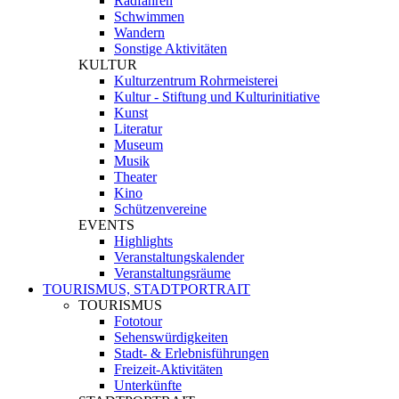
Radfahren
Schwimmen
Wandern
Sonstige Aktivitäten
KULTUR
Kulturzentrum Rohrmeisterei
Kultur - Stiftung und Kulturinitiative
Kunst
Literatur
Museum
Musik
Theater
Kino
Schützenvereine
EVENTS
Highlights
Veranstaltungskalender
Veranstaltungsräume
TOURISMUS, STADTPORTRAIT
TOURISMUS
Fototour
Sehenswürdigkeiten
Stadt- & Erlebnisführungen
Freizeit-Aktivitäten
Unterkünfte