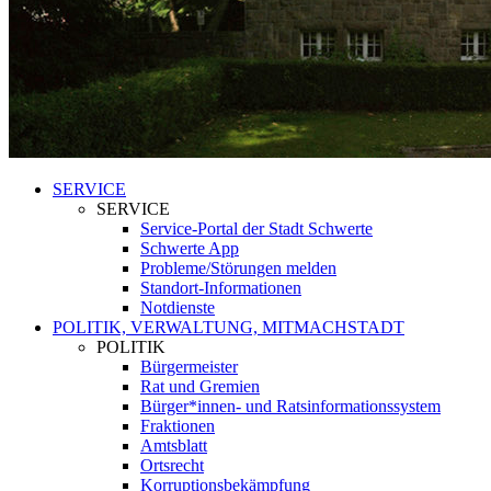
SERVICE
SERVICE
Service-Portal der Stadt Schwerte
Schwerte App
Probleme/Störungen melden
Standort-Informationen
Notdienste
POLITIK, VERWALTUNG, MITMACHSTADT
POLITIK
Bürgermeister
Rat und Gremien
Bürger*innen- und Ratsinformationssystem
Fraktionen
Amtsblatt
Ortsrecht
Korruptionsbekämpfung