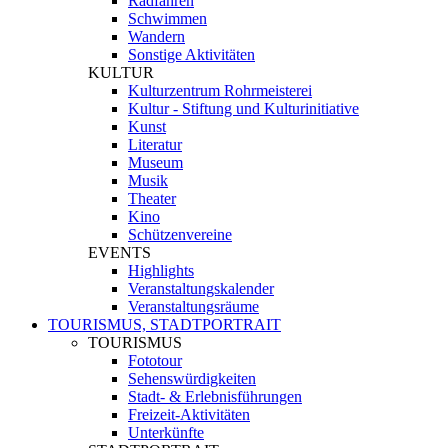
Radfahren
Schwimmen
Wandern
Sonstige Aktivitäten
KULTUR
Kulturzentrum Rohrmeisterei
Kultur - Stiftung und Kulturinitiative
Kunst
Literatur
Museum
Musik
Theater
Kino
Schützenvereine
EVENTS
Highlights
Veranstaltungskalender
Veranstaltungsräume
TOURISMUS, STADTPORTRAIT
TOURISMUS
Fototour
Sehenswürdigkeiten
Stadt- & Erlebnisführungen
Freizeit-Aktivitäten
Unterkünfte