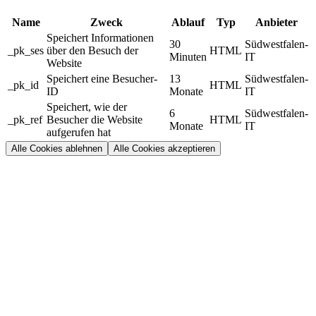
Name
Zweck
Ablauf
Typ
Anbieter
Speichert Informationen
30
Südwestfalen-
_pk_ses
über den Besuch der
HTML
Minuten
IT
Website
Speichert eine Besucher-
13
Südwestfalen-
_pk_id
HTML
ID
Monate
IT
Speichert, wie der
6
Südwestfalen-
_pk_ref
Besucher die Website
HTML
Monate
IT
aufgerufen hat
Alle Cookies ablehnen
Alle Cookies akzeptieren