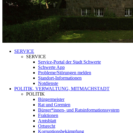
SERVICE
SERVICE
Service-Portal der Stadt Schwerte
Schwerte App
Probleme/Störungen melden
Standort-Informationen
Notdienste
POLITIK, VERWALTUNG, MITMACHSTADT
POLITIK
Bürgermeister
Rat und Gremien
Bürger*innen- und Ratsinformationssystem
Fraktionen
Amtsblatt
Ortsrecht
Korruptionsbekämpfung