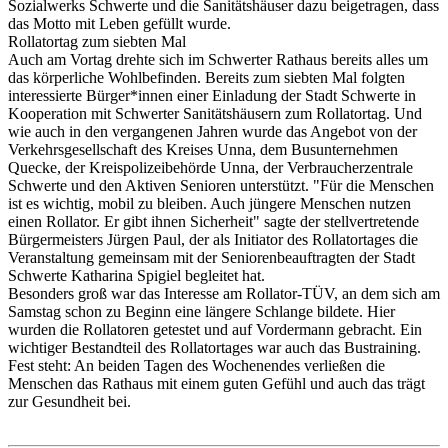
Sozialwerks Schwerte und die Sanitätshäuser dazu beigetragen, dass
das Motto mit Leben gefüllt wurde.
Rollatortag zum siebten Mal
Auch am Vortag drehte sich im Schwerter Rathaus bereits alles um
das körperliche Wohlbefinden. Bereits zum siebten Mal folgten
interessierte Bürger*innen einer Einladung der Stadt Schwerte in
Kooperation mit Schwerter Sanitätshäusern zum Rollatortag. Und
wie auch in den vergangenen Jahren wurde das Angebot von der
Verkehrsgesellschaft des Kreises Unna, dem Busunternehmen
Quecke, der Kreispolizeibehörde Unna, der Verbraucherzentrale
Schwerte und den Aktiven Senioren unterstützt. "Für die Menschen
ist es wichtig, mobil zu bleiben. Auch jüngere Menschen nutzen
einen Rollator. Er gibt ihnen Sicherheit" sagte der stellvertretende
Bürgermeisters Jürgen Paul, der als Initiator des Rollatortages die
Veranstaltung gemeinsam mit der Seniorenbeauftragten der Stadt
Schwerte Katharina Spigiel begleitet hat.
Besonders groß war das Interesse am Rollator-TÜV, an dem sich am
Samstag schon zu Beginn eine längere Schlange bildete. Hier
wurden die Rollatoren getestet und auf Vordermann gebracht. Ein
wichtiger Bestandteil des Rollatortages war auch das Bustraining.
Fest steht: An beiden Tagen des Wochenendes verließen die
Menschen das Rathaus mit einem guten Gefühl und auch das trägt
zur Gesundheit bei.