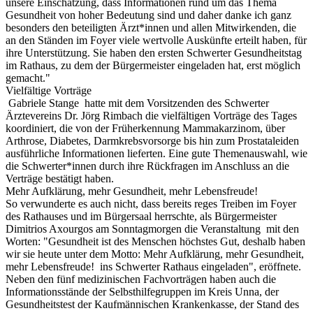
unsere Einschätzung, dass Informationen rund um das Thema
Gesundheit von hoher Bedeutung sind und daher danke ich ganz
besonders den beteiligten Ärzt*innen und allen Mitwirkenden, die
an den Ständen im Foyer viele wertvolle Auskünfte erteilt haben, für
ihre Unterstützung. Sie haben den ersten Schwerter Gesundheitstag
im Rathaus, zu dem der Bürgermeister eingeladen hat, erst möglich
gemacht."
Vielfältige Vorträge
Gabriele Stange hatte mit dem Vorsitzenden des Schwerter
Ärztevereins Dr. Jörg Rimbach die vielfältigen Vorträge des Tages
koordiniert, die von der Früherkennung Mammakarzinom, über
Arthrose, Diabetes, Darmkrebsvorsorge bis hin zum Prostataleiden
ausführliche Informationen lieferten. Eine gute Themenauswahl, wie
die Schwerter*innen durch ihre Rückfragen im Anschluss an die
Verträge bestätigt haben.
Mehr Aufklärung, mehr Gesundheit, mehr Lebensfreude!
So verwunderte es auch nicht, dass bereits reges Treiben im Foyer
des Rathauses und im Bürgersaal herrschte, als Bürgermeister
Dimitrios Axourgos am Sonntagmorgen die Veranstaltung mit den
Worten: "Gesundheit ist des Menschen höchstes Gut, deshalb haben
wir sie heute unter dem Motto: Mehr Aufklärung, mehr Gesundheit,
mehr Lebensfreude! ins Schwerter Rathaus eingeladen", eröffnete.
Neben den fünf medizinischen Fachvorträgen haben auch die
Informationsstände der Selbsthilfegruppen im Kreis Unna, der
Gesundheitstest der Kaufmännischen Krankenkasse, der Stand des