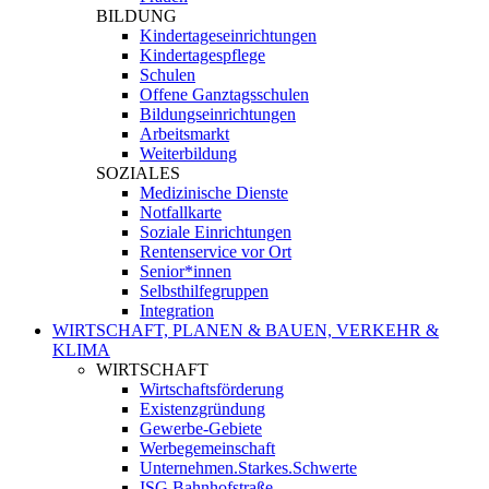
BILDUNG
Kindertageseinrichtungen
Kindertagespflege
Schulen
Offene Ganztagsschulen
Bildungseinrichtungen
Arbeitsmarkt
Weiterbildung
SOZIALES
Medizinische Dienste
Notfallkarte
Soziale Einrichtungen
Rentenservice vor Ort
Senior*innen
Selbsthilfegruppen
Integration
WIRTSCHAFT, PLANEN & BAUEN, VERKEHR &
KLIMA
WIRTSCHAFT
Wirtschaftsförderung
Existenzgründung
Gewerbe-Gebiete
Werbegemeinschaft
Unternehmen.Starkes.Schwerte
ISG Bahnhofstraße