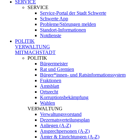
SERVICE
SERVICE
Service-Portal der Stadt Schwerte
Schwerte App
Probleme/Störungen melden
Standort-Informationen
Notdienste
POLITIK
VERWALTUNG
MITMACHSTADT
POLITIK
Bürgermeister
Rat und Gremien
Bürger*innen- und Ratsinformationssystem
Fraktionen
Amtsblatt
Ortsrecht
Korruptionsbekämpfung
Wahlen
VERWALTUNG
Verwaltungsvorstand
Dezernatsverteilungsplan
Anliegen (A-Z)
Ansprechpersonen (A-Z)
Ämter & Einrichtungen (A-Z)