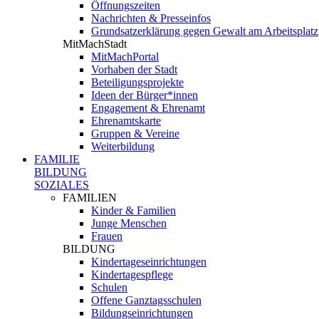
Öffnungszeiten
Nachrichten & Presseinfos
Grundsatzerklärung gegen Gewalt am Arbeitsplatz
MitMachStadt
MitMachPortal
Vorhaben der Stadt
Beteiligungsprojekte
Ideen der Bürger*innen
Engagement & Ehrenamt
Ehrenamtskarte
Gruppen & Vereine
Weiterbildung
FAMILIE
BILDUNG
SOZIALES
FAMILIEN
Kinder & Familien
Junge Menschen
Frauen
BILDUNG
Kindertageseinrichtungen
Kindertagespflege
Schulen
Offene Ganztagsschulen
Bildungseinrichtungen