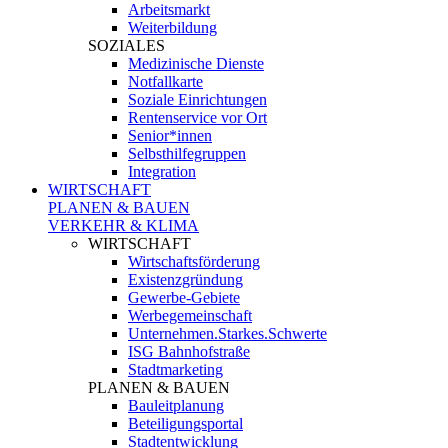
Arbeitsmarkt
Weiterbildung
SOZIALES
Medizinische Dienste
Notfallkarte
Soziale Einrichtungen
Rentenservice vor Ort
Senior*innen
Selbsthilfegruppen
Integration
WIRTSCHAFT
PLANEN & BAUEN
VERKEHR & KLIMA
WIRTSCHAFT
Wirtschaftsförderung
Existenzgründung
Gewerbe-Gebiete
Werbegemeinschaft
Unternehmen.Starkes.Schwerte
ISG Bahnhofstraße
Stadtmarketing
PLANEN & BAUEN
Bauleitplanung
Beteiligungsportal
Stadtentwicklung