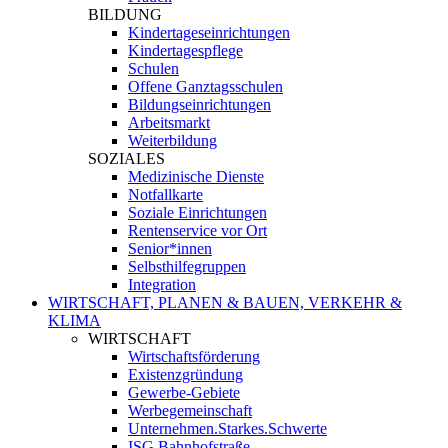
BILDUNG
Kindertageseinrichtungen
Kindertagespflege
Schulen
Offene Ganztagsschulen
Bildungseinrichtungen
Arbeitsmarkt
Weiterbildung
SOZIALES
Medizinische Dienste
Notfallkarte
Soziale Einrichtungen
Rentenservice vor Ort
Senior*innen
Selbsthilfegruppen
Integration
WIRTSCHAFT, PLANEN & BAUEN, VERKEHR &
KLIMA
WIRTSCHAFT
Wirtschaftsförderung
Existenzgründung
Gewerbe-Gebiete
Werbegemeinschaft
Unternehmen.Starkes.Schwerte
ISG Bahnhofstraße