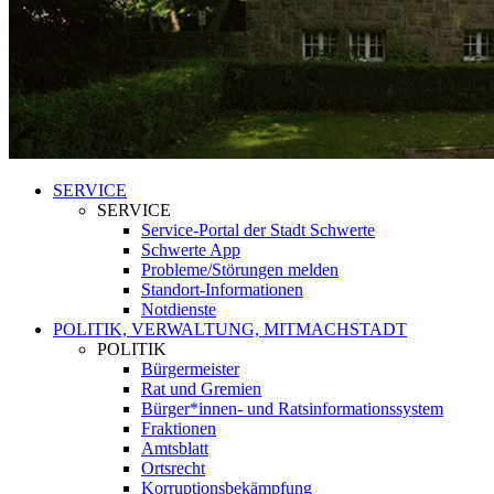
SERVICE
SERVICE
Service-Portal der Stadt Schwerte
Schwerte App
Probleme/Störungen melden
Standort-Informationen
Notdienste
POLITIK, VERWALTUNG, MITMACHSTADT
POLITIK
Bürgermeister
Rat und Gremien
Bürger*innen- und Ratsinformationssystem
Fraktionen
Amtsblatt
Ortsrecht
Korruptionsbekämpfung