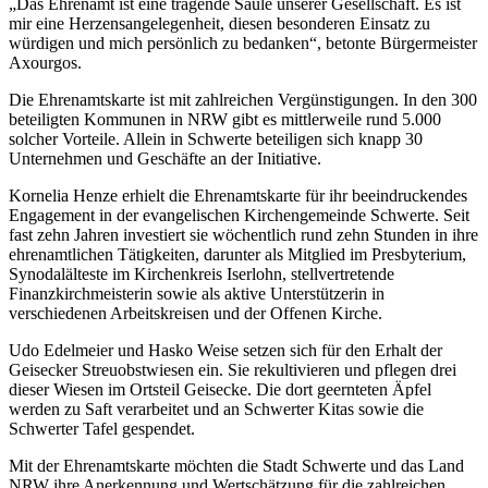
„Das Ehrenamt ist eine tragende Säule unserer Gesellschaft. Es ist
mir eine Herzensangelegenheit, diesen besonderen Einsatz zu
würdigen und mich persönlich zu bedanken“, betonte Bürgermeister
Axourgos.
Die Ehrenamtskarte ist mit zahlreichen Vergünstigungen. In den 300
beteiligten Kommunen in NRW gibt es mittlerweile rund 5.000
solcher Vorteile. Allein in Schwerte beteiligen sich knapp 30
Unternehmen und Geschäfte an der Initiative.
Kornelia Henze erhielt die Ehrenamtskarte für ihr beeindruckendes
Engagement in der evangelischen Kirchengemeinde Schwerte. Seit
fast zehn Jahren investiert sie wöchentlich rund zehn Stunden in ihre
ehrenamtlichen Tätigkeiten, darunter als Mitglied im Presbyterium,
Synodalälteste im Kirchenkreis Iserlohn, stellvertretende
Finanzkirchmeisterin sowie als aktive Unterstützerin in
verschiedenen Arbeitskreisen und der Offenen Kirche.
Udo Edelmeier und Hasko Weise setzen sich für den Erhalt der
Geisecker Streuobstwiesen ein. Sie rekultivieren und pflegen drei
dieser Wiesen im Ortsteil Geisecke. Die dort geernteten Äpfel
werden zu Saft verarbeitet und an Schwerter Kitas sowie die
Schwerter Tafel gespendet.
Mit der Ehrenamtskarte möchten die Stadt Schwerte und das Land
NRW ihre Anerkennung und Wertschätzung für die zahlreichen