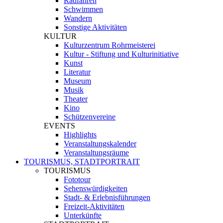
Radfahren
Schwimmen
Wandern
Sonstige Aktivitäten
KULTUR
Kulturzentrum Rohrmeisterei
Kultur - Stiftung und Kulturinitiative
Kunst
Literatur
Museum
Musik
Theater
Kino
Schützenvereine
EVENTS
Highlights
Veranstaltungskalender
Veranstaltungsräume
TOURISMUS, STADTPORTRAIT
TOURISMUS
Fototour
Sehenswürdigkeiten
Stadt- & Erlebnisführungen
Freizeit-Aktivitäten
Unterkünfte