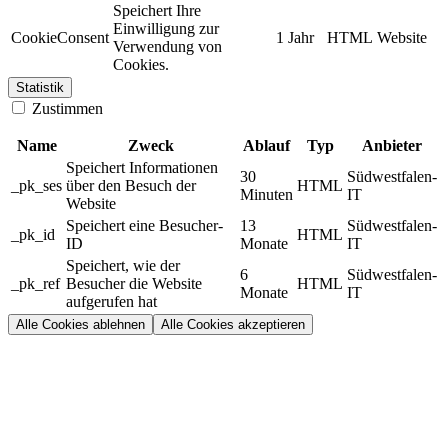
Speichert Ihre
Einwilligung zur
CookieConsent
1 Jahr
HTML
Website
Verwendung von
Cookies.
Statistik
Zustimmen
Name
Zweck
Ablauf
Typ
Anbieter
Speichert Informationen
30
Südwestfalen-
_pk_ses
über den Besuch der
HTML
Minuten
IT
Website
Speichert eine Besucher-
13
Südwestfalen-
_pk_id
HTML
ID
Monate
IT
Speichert, wie der
6
Südwestfalen-
_pk_ref
Besucher die Website
HTML
Monate
IT
aufgerufen hat
Alle Cookies ablehnen
Alle Cookies akzeptieren