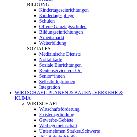
BILDUNG
Kindertageseinrichtungen
Kindertagespflege
Schulen
Offene Ganztagsschulen
Bildungseinrichtungen
Arbeitsmarkt
Weiterbildung
SOZIALES
Medizinische Dienste
Notfallkarte
Soziale Einrichtungen
Rentenservice vor Ort
Senior*innen
Selbsthilfegruppen
Integration
WIRTSCHAFT, PLANEN & BAUEN, VERKEHR &
KLIMA
WIRTSCHAFT
Wirtschaftsförderung
Existenzgründung
Gewerbe-Gebiete
Werbegemeinschaft
Unternehmen.Starkes.Schwerte
ISG Bahnhofstraße