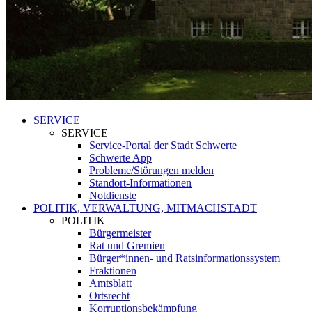
SERVICE
SERVICE
Service-Portal der Stadt Schwerte
Schwerte App
Probleme/Störungen melden
Standort-Informationen
Notdienste
POLITIK, VERWALTUNG, MITMACHSTADT
POLITIK
Bürgermeister
Rat und Gremien
Bürger*innen- und Ratsinformationssystem
Fraktionen
Amtsblatt
Ortsrecht
Korruptionsbekämpfung