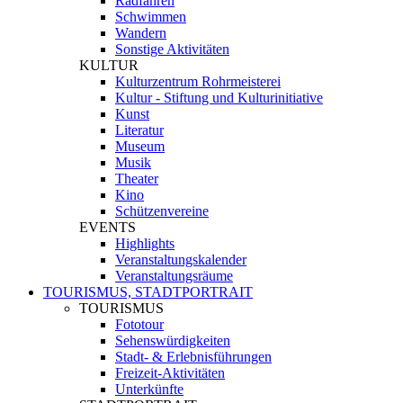
Radfahren
Schwimmen
Wandern
Sonstige Aktivitäten
KULTUR
Kulturzentrum Rohrmeisterei
Kultur - Stiftung und Kulturinitiative
Kunst
Literatur
Museum
Musik
Theater
Kino
Schützenvereine
EVENTS
Highlights
Veranstaltungskalender
Veranstaltungsräume
TOURISMUS, STADTPORTRAIT
TOURISMUS
Fototour
Sehenswürdigkeiten
Stadt- & Erlebnisführungen
Freizeit-Aktivitäten
Unterkünfte