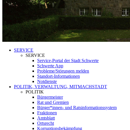
SERVICE
SERVICE
Service-Portal der Stadt Schwerte
Schwerte App
Probleme/Störungen melden
Standort-Informationen
Notdienste
POLITIK, VERWALTUNG, MITMACHSTADT
POLITIK
Bürgermeister
Rat und Gremien
Bürger*innen- und Ratsinformationssystem
Fraktionen
Amtsblatt
Ortsrecht
Korruptionsbekämpfung