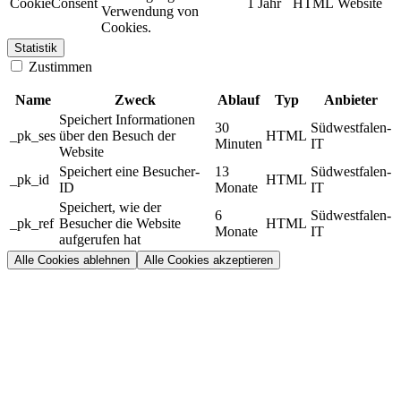
CookieConsent
1 Jahr
HTML
Website
Verwendung von
Cookies.
Statistik
Zustimmen
Name
Zweck
Ablauf
Typ
Anbieter
Speichert Informationen
30
Südwestfalen-
_pk_ses
über den Besuch der
HTML
Minuten
IT
Website
Speichert eine Besucher-
13
Südwestfalen-
_pk_id
HTML
ID
Monate
IT
Speichert, wie der
6
Südwestfalen-
_pk_ref
Besucher die Website
HTML
Monate
IT
aufgerufen hat
Alle Cookies ablehnen
Alle Cookies akzeptieren