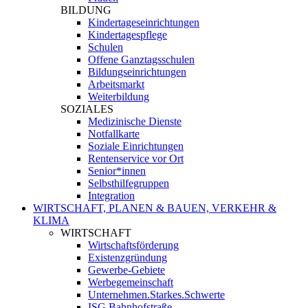
BILDUNG
Kindertageseinrichtungen
Kindertagespflege
Schulen
Offene Ganztagsschulen
Bildungseinrichtungen
Arbeitsmarkt
Weiterbildung
SOZIALES
Medizinische Dienste
Notfallkarte
Soziale Einrichtungen
Rentenservice vor Ort
Senior*innen
Selbsthilfegruppen
Integration
WIRTSCHAFT, PLANEN & BAUEN, VERKEHR &
KLIMA
WIRTSCHAFT
Wirtschaftsförderung
Existenzgründung
Gewerbe-Gebiete
Werbegemeinschaft
Unternehmen.Starkes.Schwerte
ISG Bahnhofstraße