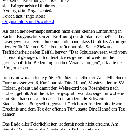
Vor seinen Eröffnungsschüssen übte
sich Bürgermeister Dimitrios
Axourgos im Bogenschießen.
Foto: Stadt / Ingo Rous
Originalbild zum Download
Als das Stadtoberhaupt nämlich nach einer kleinen Einführung in
Sachen Bogenschießen zur Eröffnung des Jubiläumsschießens das
Lasergewehr anlegte, ahnte noch niemand, dass Dimitrios Axourgos
vier der fünf kleinen Scheiben treffen würde. Seine Ziel- und
Treffsicherheit riefen Beifall hervor. "Das Schützenwesen wird vom
Ehrenamt getragen. Ich unterstütze es gerne und weiß um die
gesellschaftliche Bedeutung solcher Veranstaltungen", erklärte der
Bürgermeister.
Imposant war auch die größte Schützenscheibe der Welt. Mit einem
Durchmesser von 6,10m hatte sie Dirk Hanné, Vorsitzender im SV
Holzen, gebaut und damit den Weltrekord von Rosenheim nach
Holzen geholt. Auf die Scheibe gesprüht war das sagenumwobene
Gut Steinhausen - auch das hat der amtierende Schwerter
Stadtschützenkönig selbst gemacht. "Ich bin zufrieden mit diesem
Ergebnis und dem Tag der offenen Tür", sagte Dirk Hanné am Tag
danach.
Das Ende aller Feierlichkeiten ist damit noch nicht erreicht. Am
Samstag (21. September) beginnt um 19 Uhr mit dem