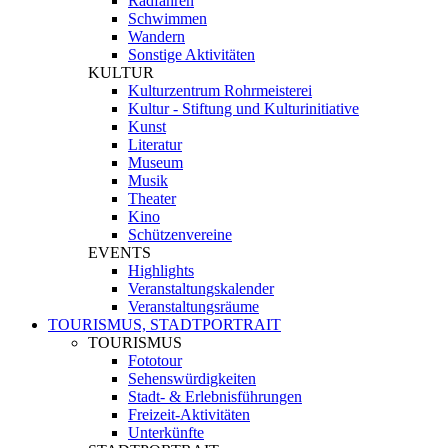
Radfahren
Schwimmen
Wandern
Sonstige Aktivitäten
KULTUR
Kulturzentrum Rohrmeisterei
Kultur - Stiftung und Kulturinitiative
Kunst
Literatur
Museum
Musik
Theater
Kino
Schützenvereine
EVENTS
Highlights
Veranstaltungskalender
Veranstaltungsräume
TOURISMUS, STADTPORTRAIT
TOURISMUS
Fototour
Sehenswürdigkeiten
Stadt- & Erlebnisführungen
Freizeit-Aktivitäten
Unterkünfte