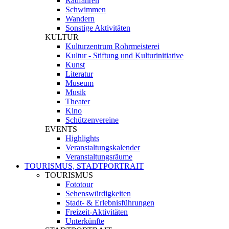
Radfahren
Schwimmen
Wandern
Sonstige Aktivitäten
KULTUR
Kulturzentrum Rohrmeisterei
Kultur - Stiftung und Kulturinitiative
Kunst
Literatur
Museum
Musik
Theater
Kino
Schützenvereine
EVENTS
Highlights
Veranstaltungskalender
Veranstaltungsräume
TOURISMUS, STADTPORTRAIT
TOURISMUS
Fototour
Sehenswürdigkeiten
Stadt- & Erlebnisführungen
Freizeit-Aktivitäten
Unterkünfte