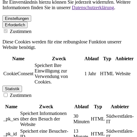
Ihr Einverständnis hierzu können Sie jederzeit widerrufen. Weitere
Informationen finden Sie in unserer
Datenschutzerklärung
.
Einstellungen
Erforderlich
Zustimmen
Diese Cookies werden für eine reibungslose Funktion unserer
Website benötigt.
Name
Zweck
Ablauf
Typ
Anbieter
Speichert Ihre
Einwilligung zur
CookieConsent
1 Jahr
HTML
Website
Verwendung von
Cookies.
Statistik
Zustimmen
Name
Zweck
Ablauf
Typ
Anbieter
Speichert Informationen
30
Südwestfalen-
_pk_ses
über den Besuch der
HTML
Minuten
IT
Website
Speichert eine Besucher-
13
Südwestfalen-
_pk_id
HTML
ID
Monate
IT