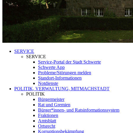
SERVICE
SERVICE
Service-Portal der Stadt Schwerte
Schwerte App
Probleme/Störungen melden
Standort-Informationen
Notdienste
POLITIK, VERWALTUNG, MITMACHSTADT
POLITIK
Bürgermeister
Rat und Gremien
Bürger*innen- und Ratsinformationssystem
Fraktionen
Amtsblatt
Ortsrecht
Korruptionsbekämpfung