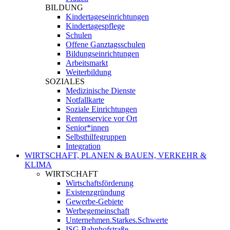
BILDUNG
Kindertageseinrichtungen
Kindertagespflege
Schulen
Offene Ganztagsschulen
Bildungseinrichtungen
Arbeitsmarkt
Weiterbildung
SOZIALES
Medizinische Dienste
Notfallkarte
Soziale Einrichtungen
Rentenservice vor Ort
Senior*innen
Selbsthilfegruppen
Integration
WIRTSCHAFT, PLANEN & BAUEN, VERKEHR &
KLIMA
WIRTSCHAFT
Wirtschaftsförderung
Existenzgründung
Gewerbe-Gebiete
Werbegemeinschaft
Unternehmen.Starkes.Schwerte
ISG Bahnhofstraße