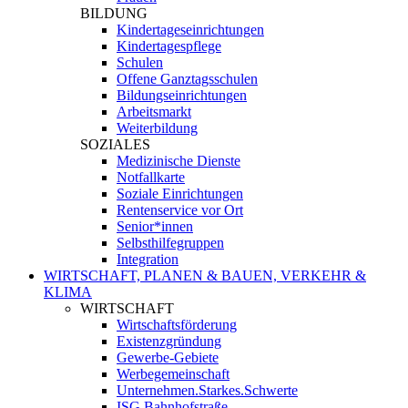
BILDUNG
Kindertageseinrichtungen
Kindertagespflege
Schulen
Offene Ganztagsschulen
Bildungseinrichtungen
Arbeitsmarkt
Weiterbildung
SOZIALES
Medizinische Dienste
Notfallkarte
Soziale Einrichtungen
Rentenservice vor Ort
Senior*innen
Selbsthilfegruppen
Integration
WIRTSCHAFT, PLANEN & BAUEN, VERKEHR &
KLIMA
WIRTSCHAFT
Wirtschaftsförderung
Existenzgründung
Gewerbe-Gebiete
Werbegemeinschaft
Unternehmen.Starkes.Schwerte
ISG Bahnhofstraße