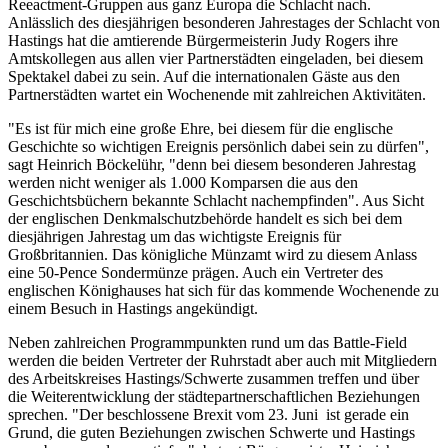
Reeactment-Gruppen aus ganz Europa die Schlacht nach.
Anlässlich des diesjährigen besonderen Jahrestages der Schlacht von
Hastings hat die amtierende Bürgermeisterin Judy Rogers ihre
Amtskollegen aus allen vier Partnerstädten eingeladen, bei diesem
Spektakel dabei zu sein. Auf die internationalen Gäste aus den
Partnerstädten wartet ein Wochenende mit zahlreichen Aktivitäten.
"Es ist für mich eine große Ehre, bei diesem für die englische
Geschichte so wichtigen Ereignis persönlich dabei sein zu dürfen",
sagt Heinrich Böckelühr, "denn bei diesem besonderen Jahrestag
werden nicht weniger als 1.000 Komparsen die aus den
Geschichtsbüchern bekannte Schlacht nachempfinden". Aus Sicht
der englischen Denkmalschutzbehörde handelt es sich bei dem
diesjährigen Jahrestag um das wichtigste Ereignis für
Großbritannien. Das königliche Münzamt wird zu diesem Anlass
eine 50-Pence Sondermünze prägen. Auch ein Vertreter des
englischen Könighauses hat sich für das kommende Wochenende zu
einem Besuch in Hastings angekündigt.
Neben zahlreichen Programmpunkten rund um das Battle-Field
werden die beiden Vertreter der Ruhrstadt aber auch mit Mitgliedern
des Arbeitskreises Hastings/Schwerte zusammen treffen und über
die Weiterentwicklung der städtepartnerschaftlichen Beziehungen
sprechen. "Der beschlossene Brexit vom 23. Juni ist gerade ein
Grund, die guten Beziehungen zwischen Schwerte und Hastings