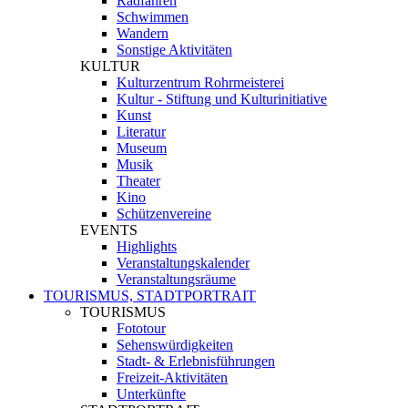
Radfahren
Schwimmen
Wandern
Sonstige Aktivitäten
KULTUR
Kulturzentrum Rohrmeisterei
Kultur - Stiftung und Kulturinitiative
Kunst
Literatur
Museum
Musik
Theater
Kino
Schützenvereine
EVENTS
Highlights
Veranstaltungskalender
Veranstaltungsräume
TOURISMUS, STADTPORTRAIT
TOURISMUS
Fototour
Sehenswürdigkeiten
Stadt- & Erlebnisführungen
Freizeit-Aktivitäten
Unterkünfte