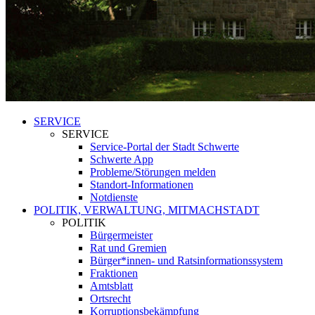
SERVICE
SERVICE
Service-Portal der Stadt Schwerte
Schwerte App
Probleme/Störungen melden
Standort-Informationen
Notdienste
POLITIK, VERWALTUNG, MITMACHSTADT
POLITIK
Bürgermeister
Rat und Gremien
Bürger*innen- und Ratsinformationssystem
Fraktionen
Amtsblatt
Ortsrecht
Korruptionsbekämpfung