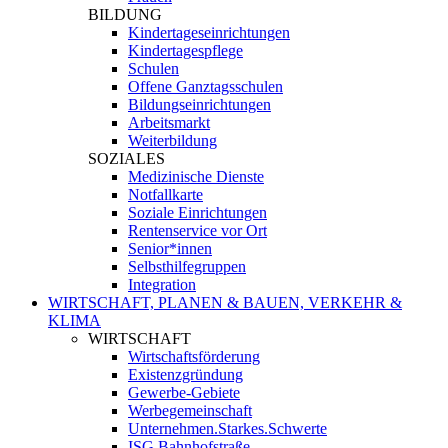
BILDUNG
Kindertageseinrichtungen
Kindertagespflege
Schulen
Offene Ganztagsschulen
Bildungseinrichtungen
Arbeitsmarkt
Weiterbildung
SOZIALES
Medizinische Dienste
Notfallkarte
Soziale Einrichtungen
Rentenservice vor Ort
Senior*innen
Selbsthilfegruppen
Integration
WIRTSCHAFT, PLANEN & BAUEN, VERKEHR &
KLIMA
WIRTSCHAFT
Wirtschaftsförderung
Existenzgründung
Gewerbe-Gebiete
Werbegemeinschaft
Unternehmen.Starkes.Schwerte
ISG Bahnhofstraße