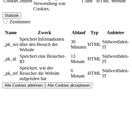
CookieConsent
1 Jahr
HTML
Website
Verwendung von
Cookies.
Statistik
Zustimmen
Name
Zweck
Ablauf
Typ
Anbieter
Speichert Informationen
30
Südwestfalen-
_pk_ses
über den Besuch der
HTML
Minuten
IT
Website
Speichert eine Besucher-
13
Südwestfalen-
_pk_id
HTML
ID
Monate
IT
Speichert, wie der
6
Südwestfalen-
_pk_ref
Besucher die Website
HTML
Monate
IT
aufgerufen hat
Alle Cookies ablehnen
Alle Cookies akzeptieren