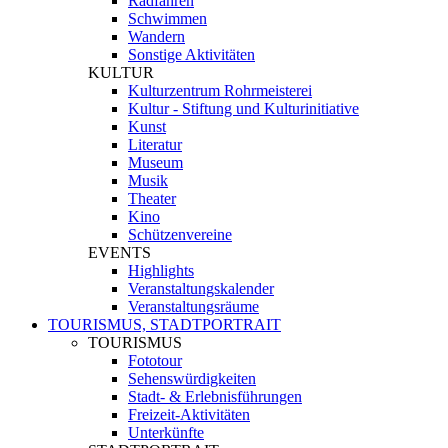
Radfahren
Schwimmen
Wandern
Sonstige Aktivitäten
KULTUR
Kulturzentrum Rohrmeisterei
Kultur - Stiftung und Kulturinitiative
Kunst
Literatur
Museum
Musik
Theater
Kino
Schützenvereine
EVENTS
Highlights
Veranstaltungskalender
Veranstaltungsräume
TOURISMUS, STADTPORTRAIT
TOURISMUS
Fototour
Sehenswürdigkeiten
Stadt- & Erlebnisführungen
Freizeit-Aktivitäten
Unterkünfte