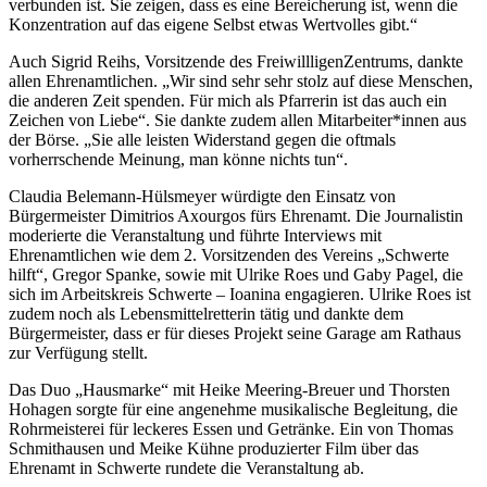
verbunden ist. Sie zeigen, dass es eine Bereicherung ist, wenn die
Konzentration auf das eigene Selbst etwas Wertvolles gibt.“
Auch Sigrid Reihs, Vorsitzende des FreiwillligenZentrums, dankte
allen Ehrenamtlichen. „Wir sind sehr sehr stolz auf diese Menschen,
die anderen Zeit spenden. Für mich als Pfarrerin ist das auch ein
Zeichen von Liebe“. Sie dankte zudem allen Mitarbeiter*innen aus
der Börse. „Sie alle leisten Widerstand gegen die oftmals
vorherrschende Meinung, man könne nichts tun“.
Claudia Belemann-Hülsmeyer würdigte den Einsatz von
Bürgermeister Dimitrios Axourgos fürs Ehrenamt. Die Journalistin
moderierte die Veranstaltung und führte Interviews mit
Ehrenamtlichen wie dem 2. Vorsitzenden des Vereins „Schwerte
hilft“, Gregor Spanke, sowie mit Ulrike Roes und Gaby Pagel, die
sich im Arbeitskreis Schwerte – Ioanina engagieren. Ulrike Roes ist
zudem noch als Lebensmittelretterin tätig und dankte dem
Bürgermeister, dass er für dieses Projekt seine Garage am Rathaus
zur Verfügung stellt.
Das Duo „Hausmarke“ mit Heike Meering-Breuer und Thorsten
Hohagen sorgte für eine angenehme musikalische Begleitung, die
Rohrmeisterei für leckeres Essen und Getränke. Ein von Thomas
Schmithausen und Meike Kühne produzierter Film über das
Ehrenamt in Schwerte rundete die Veranstaltung ab.