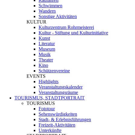
Radfahren
Schwimmen
Wandern
Sonstige Aktivitäten
KULTUR
Kulturzentrum Rohrmeisterei
Kultur - Stiftung und Kulturinitiative
Kunst
Literatur
Museum
Musik
Theater
Kino
Schützenvereine
EVENTS
Highlights
Veranstaltungskalender
Veranstaltungsräume
TOURISMUS, STADTPORTRAIT
TOURISMUS
Fototour
Sehenswürdigkeiten
Stadt- & Erlebnisführungen
Freizeit-Aktivitäten
Unterkünfte