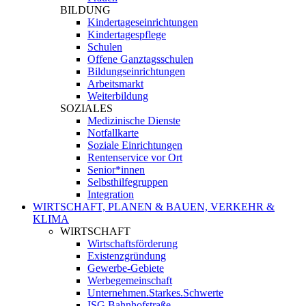
BILDUNG
Kindertageseinrichtungen
Kindertagespflege
Schulen
Offene Ganztagsschulen
Bildungseinrichtungen
Arbeitsmarkt
Weiterbildung
SOZIALES
Medizinische Dienste
Notfallkarte
Soziale Einrichtungen
Rentenservice vor Ort
Senior*innen
Selbsthilfegruppen
Integration
WIRTSCHAFT, PLANEN & BAUEN, VERKEHR &
KLIMA
WIRTSCHAFT
Wirtschaftsförderung
Existenzgründung
Gewerbe-Gebiete
Werbegemeinschaft
Unternehmen.Starkes.Schwerte
ISG Bahnhofstraße