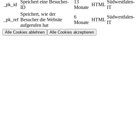
Speichert eine Besucher-
13
Südwestfalen-
_pk_id
HTML
ID
Monate
IT
Speichert, wie der
6
Südwestfalen-
_pk_ref
Besucher die Website
HTML
Monate
IT
aufgerufen hat
Alle Cookies ablehnen
Alle Cookies akzeptieren