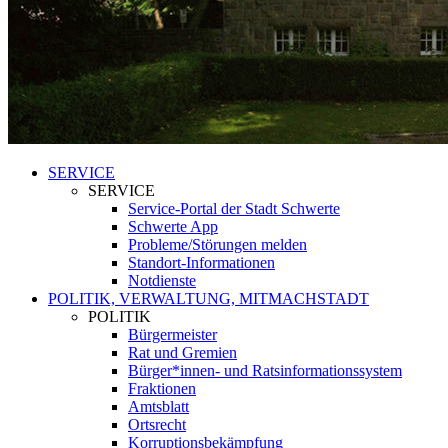
SERVICE
SERVICE
Service-Portal der Stadt Schwerte
Schwerte App
Probleme/Störungen melden
Standort-Informationen
Notdienste
POLITIK, VERWALTUNG, MITMACHSTADT
POLITIK
Bürgermeister
Rat und Gremien
Bürger*innen- und Ratsinformationssystem
Fraktionen
Amtsblatt
Ortsrecht
Korruptionsbekämpfung