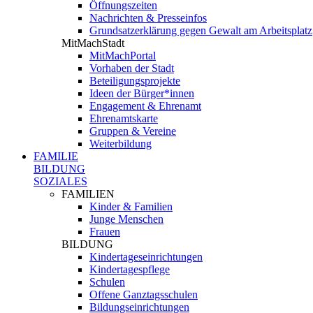
Öffnungszeiten
Nachrichten & Presseinfos
Grundsatzerklärung gegen Gewalt am Arbeitsplatz
MitMachStadt
MitMachPortal
Vorhaben der Stadt
Beteiligungsprojekte
Ideen der Bürger*innen
Engagement & Ehrenamt
Ehrenamtskarte
Gruppen & Vereine
Weiterbildung
FAMILIE
BILDUNG
SOZIALES
FAMILIEN
Kinder & Familien
Junge Menschen
Frauen
BILDUNG
Kindertageseinrichtungen
Kindertagespflege
Schulen
Offene Ganztagsschulen
Bildungseinrichtungen