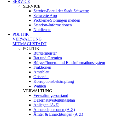
SERVICE
SERVICE
Service-Portal der Stadt Schwerte
Schwerte App
Probleme/Störungen melden
Standort-Informationen
Notdienste
POLITIK
VERWALTUNG
MITMACHSTADT
POLITIK
Bürgermeister
Rat und Gremien
Bürger*innen- und Ratsinformationssystem
Fraktionen
Amtsblatt
Ortsrecht
Korruptionsbekämpfung
Wahlen
VERWALTUNG
Verwaltungsvorstand
Dezernatsverteilungsplan
Anliegen (A-Z)
Ansprechpersonen (A-Z)
Ämter & Einrichtungen (A-Z)