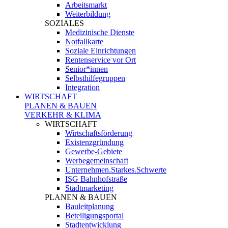
Arbeitsmarkt
Weiterbildung
SOZIALES
Medizinische Dienste
Notfallkarte
Soziale Einrichtungen
Rentenservice vor Ort
Senior*innen
Selbsthilfegruppen
Integration
WIRTSCHAFT
PLANEN & BAUEN
VERKEHR & KLIMA
WIRTSCHAFT
Wirtschaftsförderung
Existenzgründung
Gewerbe-Gebiete
Werbegemeinschaft
Unternehmen.Starkes.Schwerte
ISG Bahnhofstraße
Stadtmarketing
PLANEN & BAUEN
Bauleitplanung
Beteiligungsportal
Stadtentwicklung