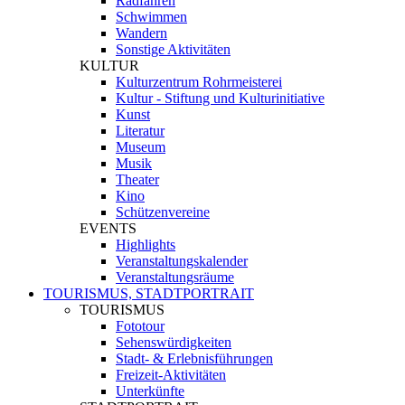
Radfahren
Schwimmen
Wandern
Sonstige Aktivitäten
KULTUR
Kulturzentrum Rohrmeisterei
Kultur - Stiftung und Kulturinitiative
Kunst
Literatur
Museum
Musik
Theater
Kino
Schützenvereine
EVENTS
Highlights
Veranstaltungskalender
Veranstaltungsräume
TOURISMUS, STADTPORTRAIT
TOURISMUS
Fototour
Sehenswürdigkeiten
Stadt- & Erlebnisführungen
Freizeit-Aktivitäten
Unterkünfte