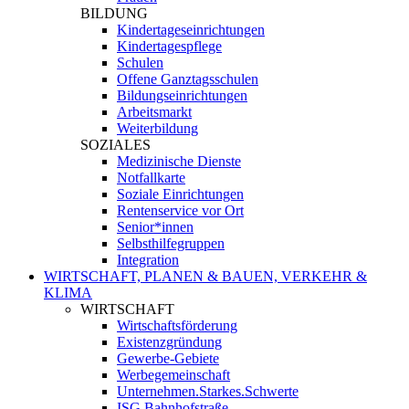
BILDUNG
Kindertageseinrichtungen
Kindertagespflege
Schulen
Offene Ganztagsschulen
Bildungseinrichtungen
Arbeitsmarkt
Weiterbildung
SOZIALES
Medizinische Dienste
Notfallkarte
Soziale Einrichtungen
Rentenservice vor Ort
Senior*innen
Selbsthilfegruppen
Integration
WIRTSCHAFT, PLANEN & BAUEN, VERKEHR &
KLIMA
WIRTSCHAFT
Wirtschaftsförderung
Existenzgründung
Gewerbe-Gebiete
Werbegemeinschaft
Unternehmen.Starkes.Schwerte
ISG Bahnhofstraße