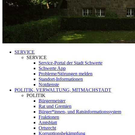
SERVICE
SERVICE
Service-Portal der Stadt Schwerte
Schwerte App
Probleme/Störungen melden
Standort-Informationen
Notdienste
POLITIK, VERWALTUNG, MITMACHSTADT
POLITIK
Bürgermeister
Rat und Gremien
Bürger*innen- und Ratsinformationssystem
Fraktionen
Amtsblatt
Ortsrecht
Korruptionsbekämpfung