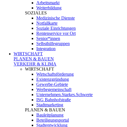
Arbeitsmarkt
Weiterbildung
SOZIALES
Medizinische Dienste
Notfallkarte
Soziale Einrichtungen
Rentenservice vor Ort
Senior*innen
Selbsthilfegruppen
Integration
WIRTSCHAFT
PLANEN & BAUEN
VERKEHR & KLIMA
WIRTSCHAFT
Wirtschaftsförderung
Existenzgründung
Gewerbe-Gebiete
Werbegemeinschaft
Unternehmen.Starkes.Schwerte
ISG Bahnhofstraße
Stadtmarketing
PLANEN & BAUEN
Bauleitplanung
Beteiligungsportal
Stadtentwicklung