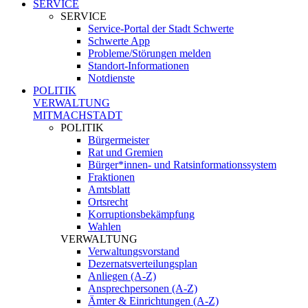
SERVICE
SERVICE
Service-Portal der Stadt Schwerte
Schwerte App
Probleme/Störungen melden
Standort-Informationen
Notdienste
POLITIK
VERWALTUNG
MITMACHSTADT
POLITIK
Bürgermeister
Rat und Gremien
Bürger*innen- und Ratsinformationssystem
Fraktionen
Amtsblatt
Ortsrecht
Korruptionsbekämpfung
Wahlen
VERWALTUNG
Verwaltungsvorstand
Dezernatsverteilungsplan
Anliegen (A-Z)
Ansprechpersonen (A-Z)
Ämter & Einrichtungen (A-Z)