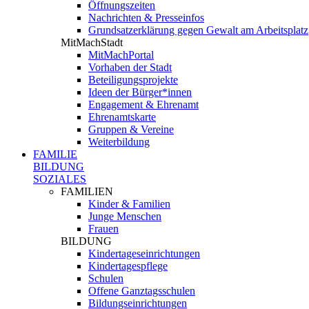
Öffnungszeiten
Nachrichten & Presseinfos
Grundsatzerklärung gegen Gewalt am Arbeitsplatz
MitMachStadt
MitMachPortal
Vorhaben der Stadt
Beteiligungsprojekte
Ideen der Bürger*innen
Engagement & Ehrenamt
Ehrenamtskarte
Gruppen & Vereine
Weiterbildung
FAMILIE
BILDUNG
SOZIALES
FAMILIEN
Kinder & Familien
Junge Menschen
Frauen
BILDUNG
Kindertageseinrichtungen
Kindertagespflege
Schulen
Offene Ganztagsschulen
Bildungseinrichtungen