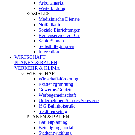
Arbeitsmarkt
Weiterbildung
SOZIALES
Medizinische Dienste
Notfallkarte
Soziale Einrichtungen
Rentenservice vor Ort
Senior*innen
Selbsthilfegruppen
Integration
WIRTSCHAFT
PLANEN & BAUEN
VERKEHR & KLIMA
WIRTSCHAFT
Wirtschaftsförderung
Existenzgründung
Gewerbe-Gebiete
Werbegemeinschaft
Unternehmen.Starkes.Schwerte
ISG Bahnhofstraße
Stadtmarketing
PLANEN & BAUEN
Bauleitplanung
Beteiligungsportal
Stadtentwicklung