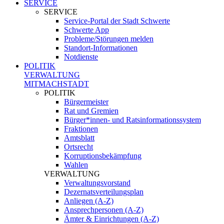
SERVICE
SERVICE
Service-Portal der Stadt Schwerte
Schwerte App
Probleme/Störungen melden
Standort-Informationen
Notdienste
POLITIK
VERWALTUNG
MITMACHSTADT
POLITIK
Bürgermeister
Rat und Gremien
Bürger*innen- und Ratsinformationssystem
Fraktionen
Amtsblatt
Ortsrecht
Korruptionsbekämpfung
Wahlen
VERWALTUNG
Verwaltungsvorstand
Dezernatsverteilungsplan
Anliegen (A-Z)
Ansprechpersonen (A-Z)
Ämter & Einrichtungen (A-Z)