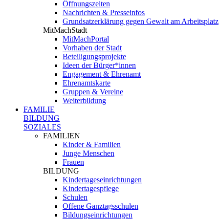
Öffnungszeiten
Nachrichten & Presseinfos
Grundsatzerklärung gegen Gewalt am Arbeitsplatz
MitMachStadt
MitMachPortal
Vorhaben der Stadt
Beteiligungsprojekte
Ideen der Bürger*innen
Engagement & Ehrenamt
Ehrenamtskarte
Gruppen & Vereine
Weiterbildung
FAMILIE
BILDUNG
SOZIALES
FAMILIEN
Kinder & Familien
Junge Menschen
Frauen
BILDUNG
Kindertageseinrichtungen
Kindertagespflege
Schulen
Offene Ganztagsschulen
Bildungseinrichtungen