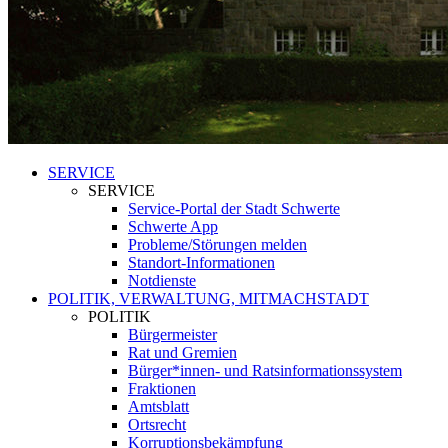
SERVICE
SERVICE
Service-Portal der Stadt Schwerte
Schwerte App
Probleme/Störungen melden
Standort-Informationen
Notdienste
POLITIK, VERWALTUNG, MITMACHSTADT
POLITIK
Bürgermeister
Rat und Gremien
Bürger*innen- und Ratsinformationssystem
Fraktionen
Amtsblatt
Ortsrecht
Korruptionsbekämpfung