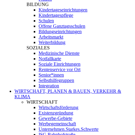
BILDUNG
Kindertageseinrichtungen
Kindertagespflege
Schulen
Offene Ganztagsschulen
Bildungseinrichtungen
Arbeitsmarkt
Weiterbildung
SOZIALES
Medizinische Dienste
Notfallkarte
Soziale Einrichtungen
Rentenservice vor Ort
Senior*innen
Selbsthilfegruppen
Integration
WIRTSCHAFT, PLANEN & BAUEN, VERKEHR &
KLIMA
WIRTSCHAFT
Wirtschaftsförderung
Existenzgründung
Gewerbe-Gebiete
Werbegemeinschaft
Unternehmen.Starkes.Schwerte
ISG Bahnhofstraße