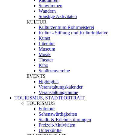
Radfahren
Schwimmen
Wandern
Sonstige Aktivitäten
KULTUR
Kulturzentrum Rohrmeisterei
Kultur - Stiftung und Kulturinitiative
Kunst
Literatur
Museum
Musik
Theater
Kino
Schützenvereine
EVENTS
Highlights
Veranstaltungskalender
Veranstaltungsräume
TOURISMUS, STADTPORTRAIT
TOURISMUS
Fototour
Sehenswürdigkeiten
Stadt- & Erlebnisführungen
Freizeit-Aktivitäten
Unterkünfte