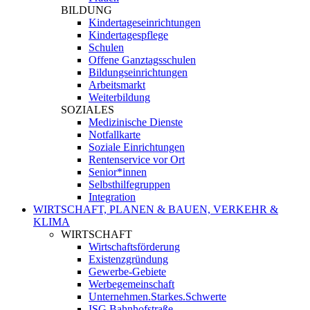
BILDUNG
Kindertageseinrichtungen
Kindertagespflege
Schulen
Offene Ganztagsschulen
Bildungseinrichtungen
Arbeitsmarkt
Weiterbildung
SOZIALES
Medizinische Dienste
Notfallkarte
Soziale Einrichtungen
Rentenservice vor Ort
Senior*innen
Selbsthilfegruppen
Integration
WIRTSCHAFT, PLANEN & BAUEN, VERKEHR &
KLIMA
WIRTSCHAFT
Wirtschaftsförderung
Existenzgründung
Gewerbe-Gebiete
Werbegemeinschaft
Unternehmen.Starkes.Schwerte
ISG Bahnhofstraße