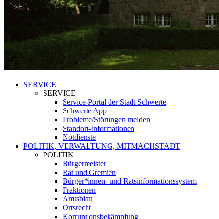
SERVICE
SERVICE
Service-Portal der Stadt Schwerte
Schwerte App
Probleme/Störungen melden
Standort-Informationen
Notdienste
POLITIK, VERWALTUNG, MITMACHSTADT
POLITIK
Bürgermeister
Rat und Gremien
Bürger*innen- und Ratsinformationssystem
Fraktionen
Amtsblatt
Ortsrecht
Korruptionsbekämpfung