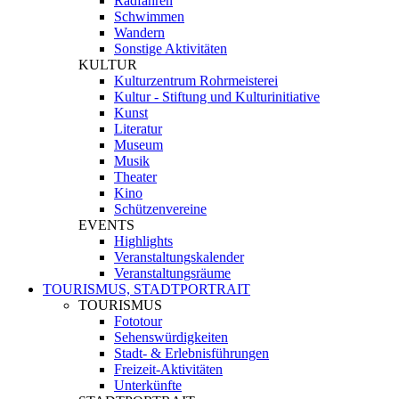
Radfahren
Schwimmen
Wandern
Sonstige Aktivitäten
KULTUR
Kulturzentrum Rohrmeisterei
Kultur - Stiftung und Kulturinitiative
Kunst
Literatur
Museum
Musik
Theater
Kino
Schützenvereine
EVENTS
Highlights
Veranstaltungskalender
Veranstaltungsräume
TOURISMUS, STADTPORTRAIT
TOURISMUS
Fototour
Sehenswürdigkeiten
Stadt- & Erlebnisführungen
Freizeit-Aktivitäten
Unterkünfte